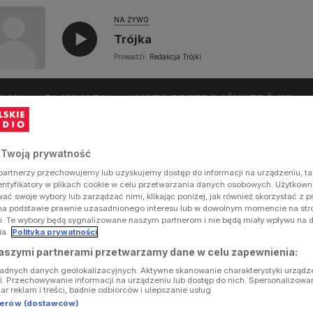
NA ŻYWO
Trójka
Prowadzi:
Redakcja Trójki
UŁY
PLAYLISTA
LISTA PRZEBOJÓW TRÓJKI
 Twoją prywatność
artnerzy przechowujemy lub uzyskujemy dostęp do informacji na urządzeniu, ta
dentyfikatory w plikach cookie w celu przetwarzania danych osobowych. Użytkow
ć swoje wybory lub zarządzać nimi, klikając poniżej, jak również skorzystać z 
na podstawie prawnie uzasadnionego interesu lub w dowolnym momencie na stron
i. Te wybory będą sygnalizowane naszym partnerom i nie będą miały wpływu na 
ia.
Polityka prywatności
aszymi partnerami przetwarzamy dane w celu zapewnienia:
ładnych danych geolokalizacyjnych. Aktywne skanowanie charakterystyki urządz
ji. Przechowywanie informacji na urządzeniu lub dostęp do nich. Spersonalizowa
iar reklam i treści, badnie odbiorców i ulepszanie usług.
tnerów (dostawców)