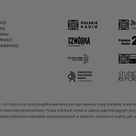
cji
amy
wisu
tności
ywatności
e
ały i ich części oraz poszczególne elementy samego serwisu mają charakter utworó
wo własności przemysłowej. Prawa o których mowa w zdaniu poprzedzającym przysł
zpowszechnianie materiałów zamieszczonych w serwisie, zarówno w części, jak i w