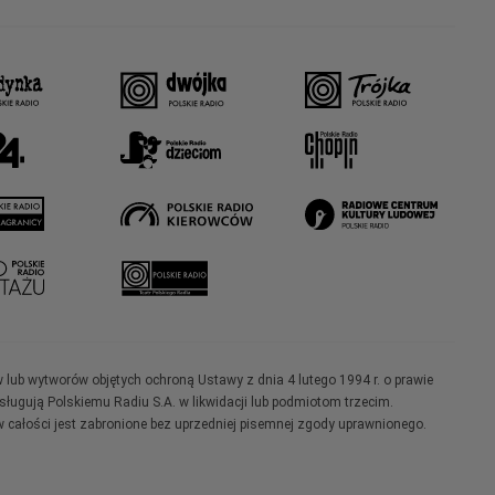
w lub wytworów objętych ochroną Ustawy z dnia 4 lutego 1994 r. o prawie
ugują Polskiemu Radiu S.A. w likwidacji lub podmiotom trzecim.
 całości jest zabronione bez uprzedniej pisemnej zgody uprawnionego.