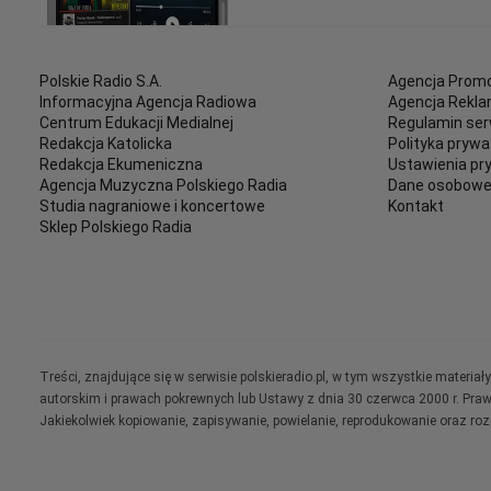
Polskie Radio S.A.
Agencja Promo
Informacyjna Agencja Radiowa
Agencja Rekl
Centrum Edukacji Medialnej
Regulamin ser
Redakcja Katolicka
Polityka prywa
Redakcja Ekumeniczna
Ustawienia pr
Agencja Muzyczna Polskiego Radia
Dane osobow
Studia nagraniowe i koncertowe
Kontakt
Sklep Polskiego Radia
Treści, znajdujące się w serwisie polskieradio.pl, w tym wszystkie materi
autorskim i prawach pokrewnych lub Ustawy z dnia 30 czerwca 2000 r. Pra
Jakiekolwiek kopiowanie, zapisywanie, powielanie, reprodukowanie oraz ro