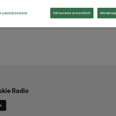
ia zaawansowane
Odrzucenie wszystkich
Akceptuję
skie Radio
e