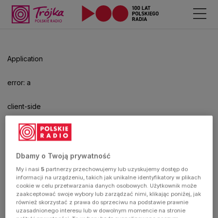
Odtwarzacz
jest
gotowy.
Kliknij
Application
aby
odtwarzać.
error: a
client-side
exception
has
Dbamy o Twoją prywatność
My i nasi
5
partnerzy przechowujemy lub uzyskujemy dostęp do
occurred
informacji na urządzeniu, takich jak unikalne identyfikatory w plikach
cookie w celu przetwarzania danych osobowych. Użytkownik może
zaakceptować swoje wybory lub zarządzać nimi, klikając poniżej, jak
(see the
również skorzystać z prawa do sprzeciwu na podstawie prawnie
uzasadnionego interesu lub w dowolnym momencie na stronie