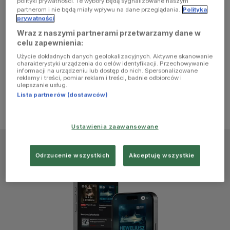
polityki prywatności. Te wybory będą sygnalizowane naszym
browser
partnerom i nie będą miały wpływu na dane przeglądania.
Polityka
prywatności
Wraz z naszymi partnerami przetwarzamy dane w
console for
celu zapewnienia:
Użycie dokładnych danych geolokalizacyjnych. Aktywne skanowanie
more
charakterystyki urządzenia do celów identyfikacji. Przechowywanie
informacji na urządzeniu lub dostęp do nich. Spersonalizowane
reklamy i treści, pomiar reklam i treści, badnie odbiorców i
information)
.
ulepszanie usług.
Lista partnerów (dostawców)
Ustawienia zaawansowane
Odrzucenie wszystkich
Akceptuję wszystkie