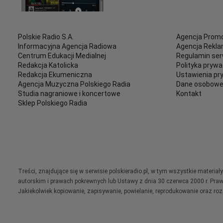
Polskie Radio S.A.
Agencja Promo
Informacyjna Agencja Radiowa
Agencja Rekl
Centrum Edukacji Medialnej
Regulamin ser
Redakcja Katolicka
Polityka prywa
Redakcja Ekumeniczna
Ustawienia pr
Agencja Muzyczna Polskiego Radia
Dane osobow
Studia nagraniowe i koncertowe
Kontakt
Sklep Polskiego Radia
Treści, znajdujące się w serwisie polskieradio.pl, w tym wszystkie materi
autorskim i prawach pokrewnych lub Ustawy z dnia 30 czerwca 2000 r. Pra
Jakiekolwiek kopiowanie, zapisywanie, powielanie, reprodukowanie oraz ro