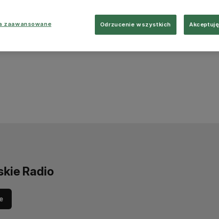
ia zaawansowane
Odrzucenie wszystkich
Akceptuję
skie Radio
e