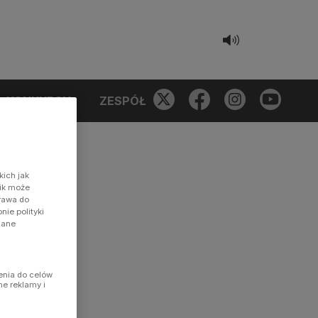
KONKURSY
ZESPÓŁ
kich jak
nik może
prawa do
ie polityki
dane
enia do celów
ne reklamy i