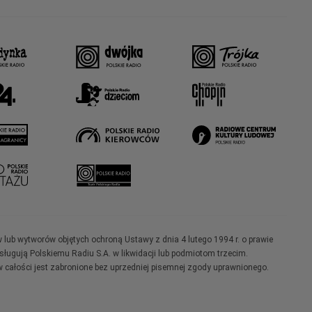
w lub wytworów objętych ochroną Ustawy z dnia 4 lutego 1994 r. o prawie
ugują Polskiemu Radiu S.A. w likwidacji lub podmiotom trzecim.
 całości jest zabronione bez uprzedniej pisemnej zgody uprawnionego.