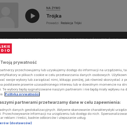
NA ŻYWO
Trójka
Prowadzi:
Redakcja Trójki
UŁY
PLAYLISTA
LISTA PRZEBOJÓW TRÓJKI
 Twoją prywatność
artnerzy przechowujemy lub uzyskujemy dostęp do informacji na urządzeniu, ta
dentyfikatory w plikach cookie w celu przetwarzania danych osobowych. Użytkow
ć swoje wybory lub zarządzać nimi, klikając poniżej, jak również skorzystać z 
na podstawie prawnie uzasadnionego interesu lub w dowolnym momencie na stron
i. Te wybory będą sygnalizowane naszym partnerom i nie będą miały wpływu na 
ia.
Polityka prywatności
aszymi partnerami przetwarzamy dane w celu zapewnienia:
ładnych danych geolokalizacyjnych. Aktywne skanowanie charakterystyki urządz
ji. Przechowywanie informacji na urządzeniu lub dostęp do nich. Spersonalizowa
iar reklam i treści, badnie odbiorców i ulepszanie usług.
tnerów (dostawców)