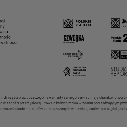
cji
amy
wisu
tności
ywatności
e
ały i ich części oraz poszczególne elementy samego serwisu mają charakter utworó
wo własności przemysłowej. Prawa o których mowa w zdaniu poprzedzającym przysł
zpowszechnianie materiałów zamieszczonych w serwisie, zarówno w części, jak i w