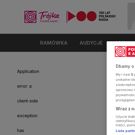
RAMÓWKA
AUDYCJE
ARTYK
Dbamy o
Application
My i nasi
5
p
unikalne i
zaakceptowa
error: a
sprzeciwu 
prywatnośc
przeglądan
client-side
Wraz z n
exception
Użycie dok
identyfikac
treści, pom
has
Lista par