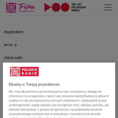
Application
error: a
client-side
exception
has
Dbamy o Twoją prywatność
My i nasi
5
partnerzy przechowujemy lub uzyskujemy dostęp do
occurred
informacji na urządzeniu, takich jak unikalne identyfikatory w plikach
cookie w celu przetwarzania danych osobowych. Użytkownik może
zaakceptować swoje wybory lub zarządzać nimi, klikając poniżej, jak
(see the
również skorzystać z prawa do sprzeciwu na podstawie prawnie
uzasadnionego interesu lub w dowolnym momencie na stronie