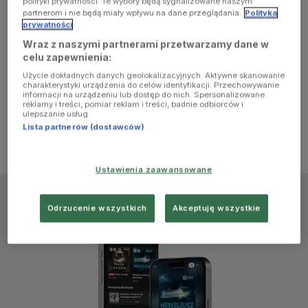
polityki prywatności. Te wybory będą sygnalizowane naszym
browser
partnerom i nie będą miały wpływu na dane przeglądania.
Polityka
prywatności
Wraz z naszymi partnerami przetwarzamy dane w
console for
celu zapewnienia:
Użycie dokładnych danych geolokalizacyjnych. Aktywne skanowanie
more
charakterystyki urządzenia do celów identyfikacji. Przechowywanie
informacji na urządzeniu lub dostęp do nich. Spersonalizowane
reklamy i treści, pomiar reklam i treści, badnie odbiorców i
information)
.
ulepszanie usług.
Lista partnerów (dostawców)
Ustawienia zaawansowane
Odrzucenie wszystkich
Akceptuję wszystkie