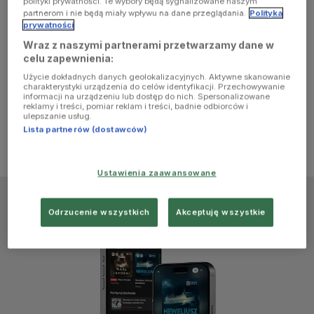
polityki prywatności. Te wybory będą sygnalizowane naszym
browser
partnerom i nie będą miały wpływu na dane przeglądania.
Polityka
prywatności
Wraz z naszymi partnerami przetwarzamy dane w
console for
celu zapewnienia:
Użycie dokładnych danych geolokalizacyjnych. Aktywne skanowanie
more
charakterystyki urządzenia do celów identyfikacji. Przechowywanie
informacji na urządzeniu lub dostęp do nich. Spersonalizowane
reklamy i treści, pomiar reklam i treści, badnie odbiorców i
information)
.
ulepszanie usług.
Lista partnerów (dostawców)
Ustawienia zaawansowane
Odrzucenie wszystkich
Akceptuję wszystkie