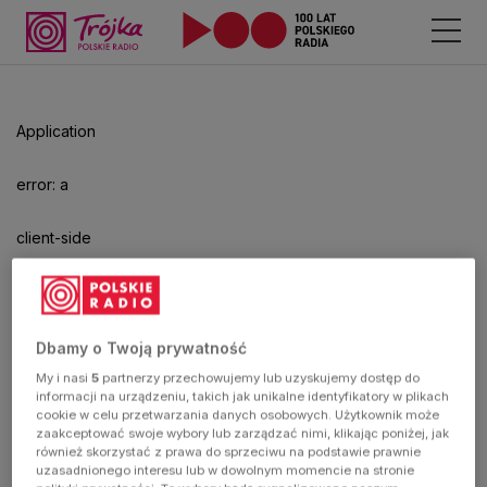
Application
error: a
client-side
exception
has
Dbamy o Twoją prywatność
My i nasi
5
partnerzy przechowujemy lub uzyskujemy dostęp do
occurred
informacji na urządzeniu, takich jak unikalne identyfikatory w plikach
cookie w celu przetwarzania danych osobowych. Użytkownik może
zaakceptować swoje wybory lub zarządzać nimi, klikając poniżej, jak
(see the
również skorzystać z prawa do sprzeciwu na podstawie prawnie
uzasadnionego interesu lub w dowolnym momencie na stronie