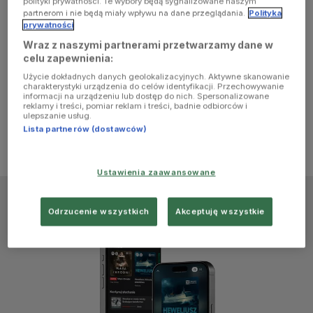
polityki prywatności. Te wybory będą sygnalizowane naszym
browser
partnerom i nie będą miały wpływu na dane przeglądania.
Polityka
prywatności
Wraz z naszymi partnerami przetwarzamy dane w
console for
celu zapewnienia:
Użycie dokładnych danych geolokalizacyjnych. Aktywne skanowanie
more
charakterystyki urządzenia do celów identyfikacji. Przechowywanie
informacji na urządzeniu lub dostęp do nich. Spersonalizowane
reklamy i treści, pomiar reklam i treści, badnie odbiorców i
information)
.
ulepszanie usług.
Lista partnerów (dostawców)
Ustawienia zaawansowane
Odrzucenie wszystkich
Akceptuję wszystkie