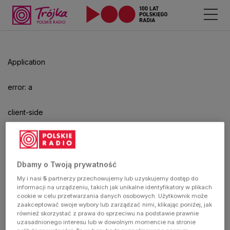
Application
error: a
client-side
exception
has
Dbamy o Twoją prywatność
My i nasi
5
partnerzy przechowujemy lub uzyskujemy dostęp do
occurred
informacji na urządzeniu, takich jak unikalne identyfikatory w plikach
cookie w celu przetwarzania danych osobowych. Użytkownik może
zaakceptować swoje wybory lub zarządzać nimi, klikając poniżej, jak
(see the
również skorzystać z prawa do sprzeciwu na podstawie prawnie
uzasadnionego interesu lub w dowolnym momencie na stronie