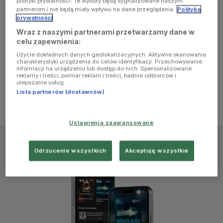
polityki prywatności. Te wybory będą sygnalizowane naszym
browser
partnerom i nie będą miały wpływu na dane przeglądania.
Polityka
prywatności
Wraz z naszymi partnerami przetwarzamy dane w
console for
celu zapewnienia:
Użycie dokładnych danych geolokalizacyjnych. Aktywne skanowanie
more
charakterystyki urządzenia do celów identyfikacji. Przechowywanie
informacji na urządzeniu lub dostęp do nich. Spersonalizowane
reklamy i treści, pomiar reklam i treści, badnie odbiorców i
information)
.
ulepszanie usług.
Lista partnerów (dostawców)
Ustawienia zaawansowane
Odrzucenie wszystkich
Akceptuję wszystkie