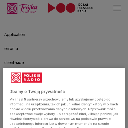
Odtwarzacz
jest
gotowy.
Kliknij
Application
aby
odtwarzać.
error: a
client-side
exception
has
Dbamy o Twoją prywatność
My i nasi
5
partnerzy przechowujemy lub uzyskujemy dostęp do
occurred
informacji na urządzeniu, takich jak unikalne identyfikatory w plikach
cookie w celu przetwarzania danych osobowych. Użytkownik może
zaakceptować swoje wybory lub zarządzać nimi, klikając poniżej, jak
(see the
również skorzystać z prawa do sprzeciwu na podstawie prawnie
uzasadnionego interesu lub w dowolnym momencie na stronie