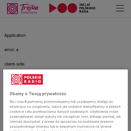
Application
error: a
client-side
exception
has
Dbamy o Twoją prywatność
My i nasi
5
partnerzy przechowujemy lub uzyskujemy dostęp do
occurred
informacji na urządzeniu, takich jak unikalne identyfikatory w plikach
cookie w celu przetwarzania danych osobowych. Użytkownik może
zaakceptować swoje wybory lub zarządzać nimi, klikając poniżej, jak
(see the
również skorzystać z prawa do sprzeciwu na podstawie prawnie
uzasadnionego interesu lub w dowolnym momencie na stronie