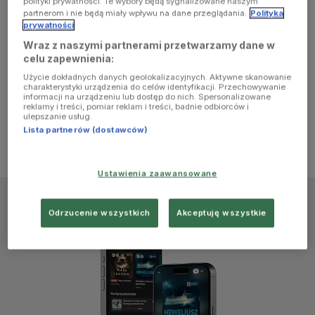
polityki prywatności. Te wybory będą sygnalizowane naszym
browser
partnerom i nie będą miały wpływu na dane przeglądania.
Polityka
prywatności
Wraz z naszymi partnerami przetwarzamy dane w
console for
celu zapewnienia:
Użycie dokładnych danych geolokalizacyjnych. Aktywne skanowanie
more
charakterystyki urządzenia do celów identyfikacji. Przechowywanie
informacji na urządzeniu lub dostęp do nich. Spersonalizowane
reklamy i treści, pomiar reklam i treści, badnie odbiorców i
information)
.
ulepszanie usług.
Lista partnerów (dostawców)
Ustawienia zaawansowane
Odrzucenie wszystkich
Akceptuję wszystkie