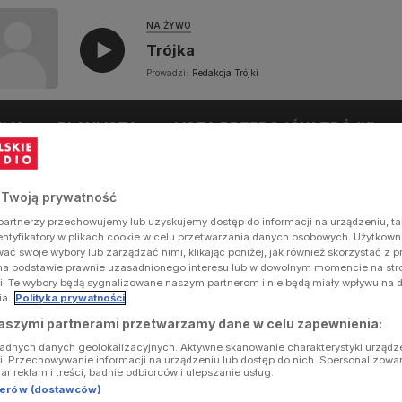
NA ŻYWO
Trójka
Prowadzi:
Redakcja Trójki
UŁY
PLAYLISTA
LISTA PRZEBOJÓW TRÓJKI
 Twoją prywatność
artnerzy przechowujemy lub uzyskujemy dostęp do informacji na urządzeniu, ta
dentyfikatory w plikach cookie w celu przetwarzania danych osobowych. Użytkow
ć swoje wybory lub zarządzać nimi, klikając poniżej, jak również skorzystać z 
na podstawie prawnie uzasadnionego interesu lub w dowolnym momencie na stron
i. Te wybory będą sygnalizowane naszym partnerom i nie będą miały wpływu na 
ia.
Polityka prywatności
aszymi partnerami przetwarzamy dane w celu zapewnienia:
ładnych danych geolokalizacyjnych. Aktywne skanowanie charakterystyki urządz
ji. Przechowywanie informacji na urządzeniu lub dostęp do nich. Spersonalizowa
iar reklam i treści, badnie odbiorców i ulepszanie usług.
tnerów (dostawców)