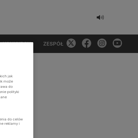
KONKURSY
ZESPÓŁ
kich jak
nik może
prawa do
ie polityki
dane
enia do celów
ne reklamy i