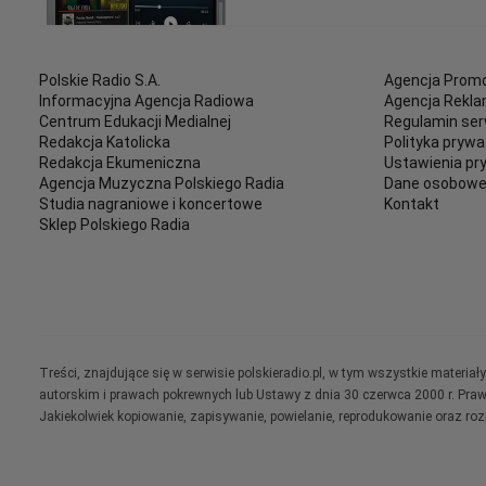
Polskie Radio S.A.
Agencja Promo
Informacyjna Agencja Radiowa
Agencja Rekl
Centrum Edukacji Medialnej
Regulamin ser
Redakcja Katolicka
Polityka prywa
Redakcja Ekumeniczna
Ustawienia pr
Agencja Muzyczna Polskiego Radia
Dane osobow
Studia nagraniowe i koncertowe
Kontakt
Sklep Polskiego Radia
Treści, znajdujące się w serwisie polskieradio.pl, w tym wszystkie materi
autorskim i prawach pokrewnych lub Ustawy z dnia 30 czerwca 2000 r. Pra
Jakiekolwiek kopiowanie, zapisywanie, powielanie, reprodukowanie oraz ro