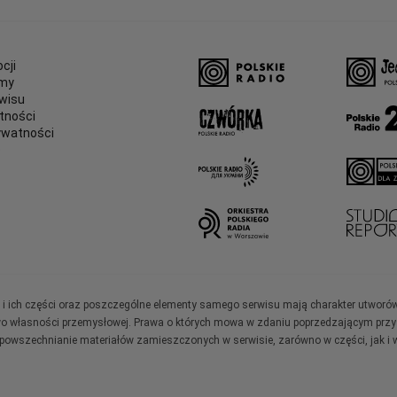
cji
amy
wisu
tności
ywatności
e
ały i ich części oraz poszczególne elementy samego serwisu mają charakter utworó
wo własności przemysłowej. Prawa o których mowa w zdaniu poprzedzającym przysł
zpowszechnianie materiałów zamieszczonych w serwisie, zarówno w części, jak i w