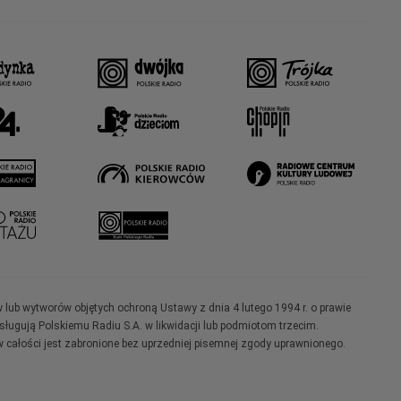
w lub wytworów objętych ochroną Ustawy z dnia 4 lutego 1994 r. o prawie
ugują Polskiemu Radiu S.A. w likwidacji lub podmiotom trzecim.
 całości jest zabronione bez uprzedniej pisemnej zgody uprawnionego.