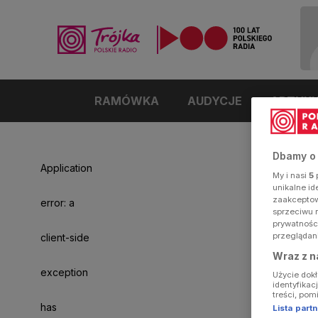
RAMÓWKA
AUDYCJE
ARTYK
Dbamy o
Application
My i nasi
5
p
unikalne i
zaakceptowa
error: a
sprzeciwu 
prywatnośc
przeglądan
client-side
Wraz z n
exception
Użycie dok
identyfikac
treści, pom
has
Lista par