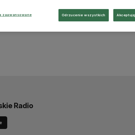
ia zaawansowane
Odrzucenie wszystkich
Akceptuję
skie Radio
e