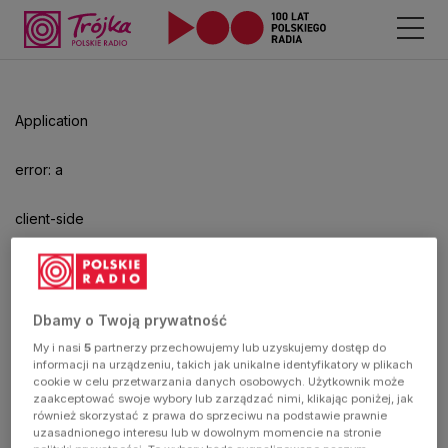
Application
error: a
client-side
exception
has
Dbamy o Twoją prywatność
My i nasi
5
partnerzy przechowujemy lub uzyskujemy dostęp do
occurred
informacji na urządzeniu, takich jak unikalne identyfikatory w plikach
cookie w celu przetwarzania danych osobowych. Użytkownik może
zaakceptować swoje wybory lub zarządzać nimi, klikając poniżej, jak
(see the
również skorzystać z prawa do sprzeciwu na podstawie prawnie
uzasadnionego interesu lub w dowolnym momencie na stronie