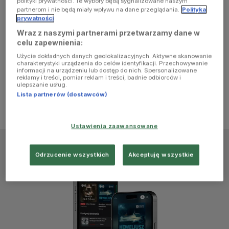
polityki prywatności. Te wybory będą sygnalizowane naszym
browser
partnerom i nie będą miały wpływu na dane przeglądania.
Polityka
prywatności
Wraz z naszymi partnerami przetwarzamy dane w
console for
celu zapewnienia:
Użycie dokładnych danych geolokalizacyjnych. Aktywne skanowanie
more
charakterystyki urządzenia do celów identyfikacji. Przechowywanie
informacji na urządzeniu lub dostęp do nich. Spersonalizowane
reklamy i treści, pomiar reklam i treści, badnie odbiorców i
information)
.
ulepszanie usług.
Lista partnerów (dostawców)
Ustawienia zaawansowane
Odrzucenie wszystkich
Akceptuję wszystkie