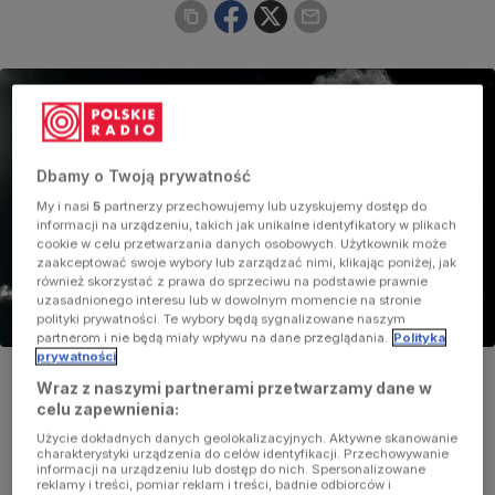
Dbamy o Twoją prywatność
My i nasi
5
partnerzy przechowujemy lub uzyskujemy dostęp do
informacji na urządzeniu, takich jak unikalne identyfikatory w plikach
cookie w celu przetwarzania danych osobowych. Użytkownik może
zaakceptować swoje wybory lub zarządzać nimi, klikając poniżej, jak
również skorzystać z prawa do sprzeciwu na podstawie prawnie
uzasadnionego interesu lub w dowolnym momencie na stronie
polityki prywatności. Te wybory będą sygnalizowane naszym
partnerom i nie będą miały wpływu na dane przeglądania.
Polityka
prywatności
Bob Dylan
Foto:
Xavier Badosa/flickr/CC BY 2.0
Wraz z naszymi partnerami przetwarzamy dane w
celu zapewnienia:
Użycie dokładnych danych geolokalizacyjnych. Aktywne skanowanie
charakterystyki urządzenia do celów identyfikacji. Przechowywanie
informacji na urządzeniu lub dostęp do nich. Spersonalizowane
reklamy i treści, pomiar reklam i treści, badnie odbiorców i