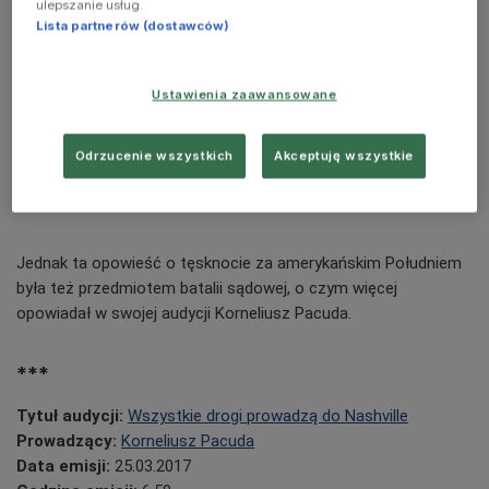
ulepszanie usług.
Historia piosenki "Wagon Wheel" (Wszystkie
Lista partnerów (dostawców)
drogi prowadzą do Nashville/ Trójka)
Ustawienia zaawansowane
Nieskończona piosenka przypadkiem trafiła do zespołu Old
Crow Medicine Show, który dopisał do niej swoje zwrotki.
Odrzucenie wszystkich
Akceptuję wszystkie
Wtedy rozpoczęło się jej drugie życie i stała się wielkim
przebojem.
Jednak ta opowieść o tęsknocie za amerykańskim Południem
była też przedmiotem batalii sądowej, o czym więcej
opowiadał w swojej audycji Korneliusz Pacuda.
***
Tytuł audycji:
Wszystkie drogi prowadzą do Nashville
Prowadzący:
Korneliusz Pacuda
Data emisji:
25.03.2017