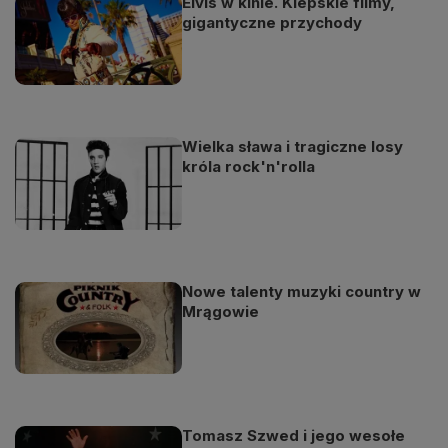
Elvis w kinie. Kiepskie filmy,
gigantyczne przychody
Wielka sława i tragiczne losy
króla rock'n'rolla
Nowe talenty muzyki country w
Mrągowie
Tomasz Szwed i jego wesołe