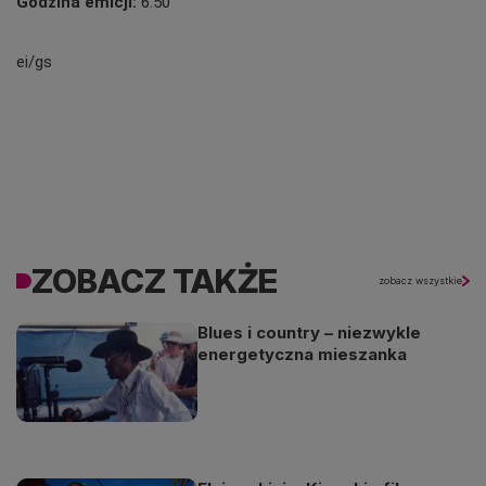
Godzina emicji:
6.50
ei/gs
ZOBACZ TAKŻE
zobacz wszystkie
Blues i country – niezwykle
energetyczna mieszanka