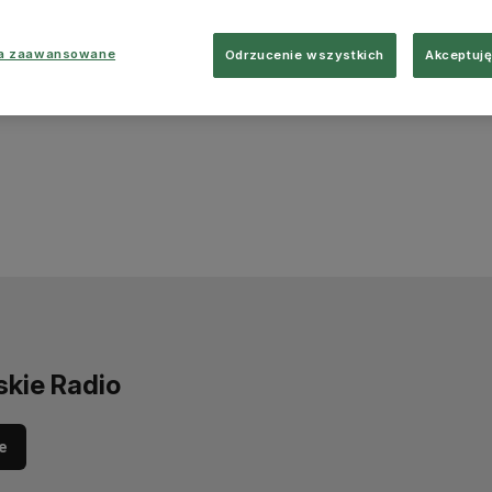
ia zaawansowane
Odrzucenie wszystkich
Akceptuję
skie Radio
e