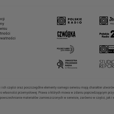
cji
amy
wisu
tności
ywatności
e
ały i ich części oraz poszczególne elementy samego serwisu mają charakter utworó
wo własności przemysłowej. Prawa o których mowa w zdaniu poprzedzającym przysł
zpowszechnianie materiałów zamieszczonych w serwisie, zarówno w części, jak i w