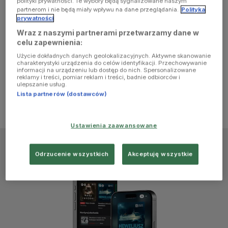
polityki prywatności. Te wybory będą sygnalizowane naszym
browser
partnerom i nie będą miały wpływu na dane przeglądania.
Polityka
prywatności
Wraz z naszymi partnerami przetwarzamy dane w
console for
celu zapewnienia:
Użycie dokładnych danych geolokalizacyjnych. Aktywne skanowanie
more
charakterystyki urządzenia do celów identyfikacji. Przechowywanie
informacji na urządzeniu lub dostęp do nich. Spersonalizowane
reklamy i treści, pomiar reklam i treści, badnie odbiorców i
information)
.
ulepszanie usług.
Lista partnerów (dostawców)
Ustawienia zaawansowane
Odrzucenie wszystkich
Akceptuję wszystkie