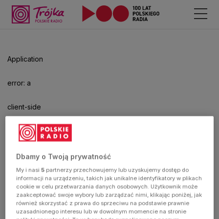
Odtwarzacz
jest
gotowy.
Kliknij
Application
aby
odtwarzać.
error: a
client-side
exception
has
Dbamy o Twoją prywatność
My i nasi
5
partnerzy przechowujemy lub uzyskujemy dostęp do
occurred
informacji na urządzeniu, takich jak unikalne identyfikatory w plikach
cookie w celu przetwarzania danych osobowych. Użytkownik może
zaakceptować swoje wybory lub zarządzać nimi, klikając poniżej, jak
(see the
również skorzystać z prawa do sprzeciwu na podstawie prawnie
uzasadnionego interesu lub w dowolnym momencie na stronie