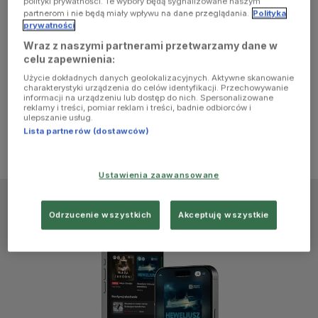
polityki prywatności. Te wybory będą sygnalizowane naszym
browser
partnerom i nie będą miały wpływu na dane przeglądania.
Polityka
prywatności
Wraz z naszymi partnerami przetwarzamy dane w
console for
celu zapewnienia:
Użycie dokładnych danych geolokalizacyjnych. Aktywne skanowanie
more
charakterystyki urządzenia do celów identyfikacji. Przechowywanie
informacji na urządzeniu lub dostęp do nich. Spersonalizowane
reklamy i treści, pomiar reklam i treści, badnie odbiorców i
information)
.
ulepszanie usług.
Lista partnerów (dostawców)
Ustawienia zaawansowane
Odrzucenie wszystkich
Akceptuję wszystkie