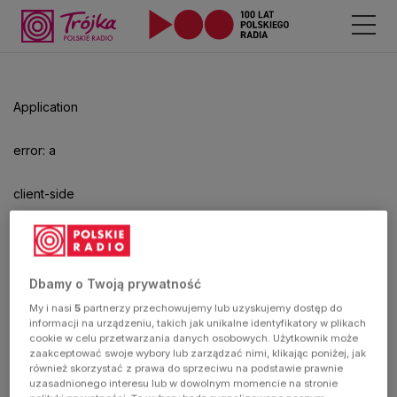
Odtwarzacz
jest
gotowy.
Kliknij
Application
aby
odtwarzać.
error: a
client-side
exception
has
Dbamy o Twoją prywatność
My i nasi
5
partnerzy przechowujemy lub uzyskujemy dostęp do
occurred
informacji na urządzeniu, takich jak unikalne identyfikatory w plikach
cookie w celu przetwarzania danych osobowych. Użytkownik może
zaakceptować swoje wybory lub zarządzać nimi, klikając poniżej, jak
(see the
również skorzystać z prawa do sprzeciwu na podstawie prawnie
uzasadnionego interesu lub w dowolnym momencie na stronie