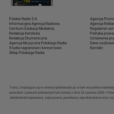
Polskie Radio S.A.
Agencja Promo
Informacyjna Agencja Radiowa
Agencja Rekl
Centrum Edukacji Medialnej
Regulamin ser
Redakcja Katolicka
Polityka prywa
Redakcja Ekumeniczna
Ustawienia pr
Agencja Muzyczna Polskiego Radia
Dane osobow
Studia nagraniowe i koncertowe
Kontakt
Sklep Polskiego Radia
Treści, znajdujące się w serwisie polskieradio.pl, w tym wszystkie materi
autorskim i prawach pokrewnych lub Ustawy z dnia 30 czerwca 2000 r. Pra
Jakiekolwiek kopiowanie, zapisywanie, powielanie, reprodukowanie oraz ro