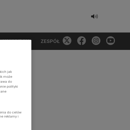
KONKURSY
ZESPÓŁ
kich jak
nik może
prawa do
ie polityki
dane
enia do celów
ne reklamy i