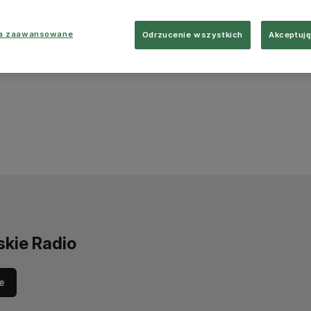
ia zaawansowane
Odrzucenie wszystkich
Akceptuję
skie Radio
e