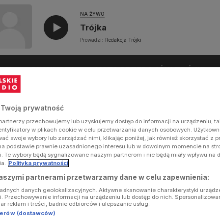
NA ŻYWO
Trójka
Prowadzi:
Redakcja Trójki
UŁY
PLAYLISTA
LISTA PRZEBOJÓW TRÓJKI
 Twoją prywatność
artnerzy przechowujemy lub uzyskujemy dostęp do informacji na urządzeniu, ta
dentyfikatory w plikach cookie w celu przetwarzania danych osobowych. Użytkow
ć swoje wybory lub zarządzać nimi, klikając poniżej, jak również skorzystać z 
na podstawie prawnie uzasadnionego interesu lub w dowolnym momencie na stron
i. Te wybory będą sygnalizowane naszym partnerom i nie będą miały wpływu na 
ia.
Polityka prywatności
aszymi partnerami przetwarzamy dane w celu zapewnienia:
ładnych danych geolokalizacyjnych. Aktywne skanowanie charakterystyki urządz
ji. Przechowywanie informacji na urządzeniu lub dostęp do nich. Spersonalizowa
iar reklam i treści, badnie odbiorców i ulepszanie usług.
tnerów (dostawców)