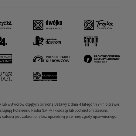
w lub wytworów objętych ochroną Ustawy z dnia 4 lutego 1994 r. o prawie
ugują Polskiemu Radiu S.A. w likwidacji lub podmiotom trzecim.
 całości jest zabronione bez uprzedniej pisemnej zgody uprawnionego.