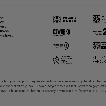
cji
amy
wisu
tności
ywatności
e
ały i ich części oraz poszczególne elementy samego serwisu mają charakter utworó
wo własności przemysłowej. Prawa o których mowa w zdaniu poprzedzającym przysł
zpowszechnianie materiałów zamieszczonych w serwisie, zarówno w części, jak i w