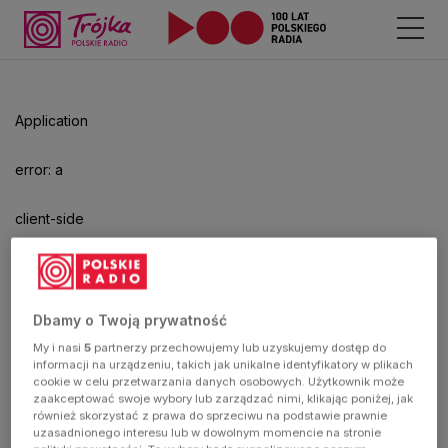
Odtwarzacz
jest
gotowy.
Kliknij
Application
aby
odtwarzać.
error: a
client-side
exception
has
Dbamy o Twoją prywatność
My i nasi
5
partnerzy przechowujemy lub uzyskujemy dostęp do
occurred
informacji na urządzeniu, takich jak unikalne identyfikatory w plikach
cookie w celu przetwarzania danych osobowych. Użytkownik może
zaakceptować swoje wybory lub zarządzać nimi, klikając poniżej, jak
(see the
również skorzystać z prawa do sprzeciwu na podstawie prawnie
uzasadnionego interesu lub w dowolnym momencie na stronie