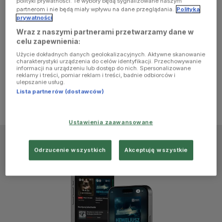
polityki prywatności. Te wybory będą sygnalizowane naszym
browser
partnerom i nie będą miały wpływu na dane przeglądania.
Polityka
prywatności
Wraz z naszymi partnerami przetwarzamy dane w
console for
celu zapewnienia:
Użycie dokładnych danych geolokalizacyjnych. Aktywne skanowanie
more
charakterystyki urządzenia do celów identyfikacji. Przechowywanie
informacji na urządzeniu lub dostęp do nich. Spersonalizowane
reklamy i treści, pomiar reklam i treści, badnie odbiorców i
information)
.
ulepszanie usług.
Lista partnerów (dostawców)
Ustawienia zaawansowane
Odrzucenie wszystkich
Akceptuję wszystkie