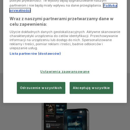
polityki prywatności. Te wybory będą sygnalizowane naszym
browser
partnerom i nie będą miały wpływu na dane przeglądania.
Polityka
prywatności
Wraz z naszymi partnerami przetwarzamy dane w
console for
celu zapewnienia:
Użycie dokładnych danych geolokalizacyjnych. Aktywne skanowanie
more
charakterystyki urządzenia do celów identyfikacji. Przechowywanie
informacji na urządzeniu lub dostęp do nich. Spersonalizowane
reklamy i treści, pomiar reklam i treści, badnie odbiorców i
information)
.
ulepszanie usług.
Lista partnerów (dostawców)
Ustawienia zaawansowane
Odrzucenie wszystkich
Akceptuję wszystkie