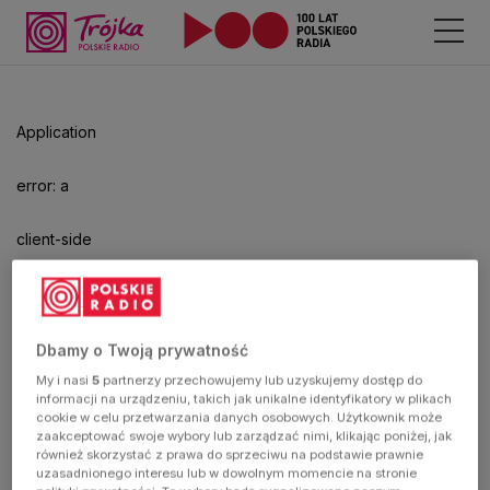
Application
error: a
client-side
exception
has
Dbamy o Twoją prywatność
My i nasi
5
partnerzy przechowujemy lub uzyskujemy dostęp do
occurred
informacji na urządzeniu, takich jak unikalne identyfikatory w plikach
cookie w celu przetwarzania danych osobowych. Użytkownik może
zaakceptować swoje wybory lub zarządzać nimi, klikając poniżej, jak
(see the
również skorzystać z prawa do sprzeciwu na podstawie prawnie
uzasadnionego interesu lub w dowolnym momencie na stronie