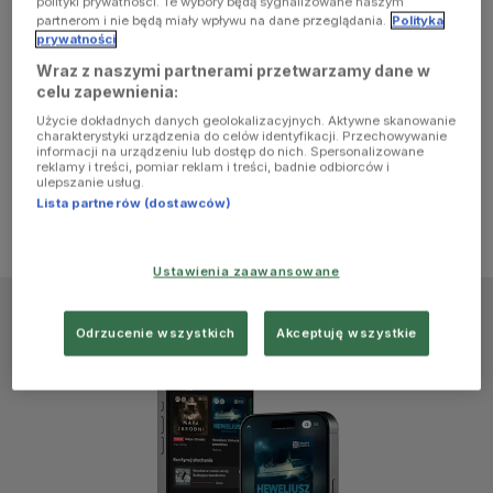
polityki prywatności. Te wybory będą sygnalizowane naszym
browser
partnerom i nie będą miały wpływu na dane przeglądania.
Polityka
prywatności
Wraz z naszymi partnerami przetwarzamy dane w
console for
celu zapewnienia:
Użycie dokładnych danych geolokalizacyjnych. Aktywne skanowanie
more
charakterystyki urządzenia do celów identyfikacji. Przechowywanie
informacji na urządzeniu lub dostęp do nich. Spersonalizowane
reklamy i treści, pomiar reklam i treści, badnie odbiorców i
information)
.
ulepszanie usług.
Lista partnerów (dostawców)
Ustawienia zaawansowane
Odrzucenie wszystkich
Akceptuję wszystkie