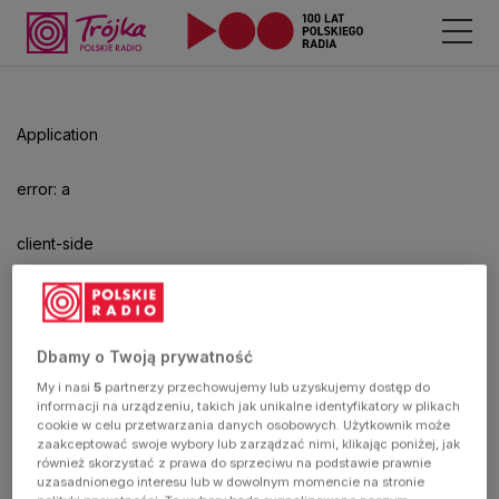
Application
error: a
client-side
exception
has
Dbamy o Twoją prywatność
My i nasi
5
partnerzy przechowujemy lub uzyskujemy dostęp do
occurred
informacji na urządzeniu, takich jak unikalne identyfikatory w plikach
cookie w celu przetwarzania danych osobowych. Użytkownik może
zaakceptować swoje wybory lub zarządzać nimi, klikając poniżej, jak
(see the
również skorzystać z prawa do sprzeciwu na podstawie prawnie
uzasadnionego interesu lub w dowolnym momencie na stronie