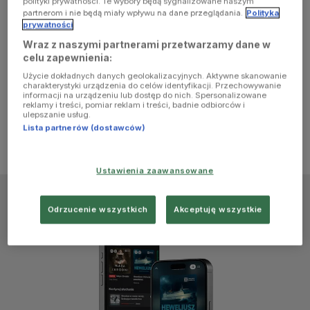
polityki prywatności. Te wybory będą sygnalizowane naszym
browser
partnerom i nie będą miały wpływu na dane przeglądania.
Polityka
prywatności
Wraz z naszymi partnerami przetwarzamy dane w
console for
celu zapewnienia:
Użycie dokładnych danych geolokalizacyjnych. Aktywne skanowanie
more
charakterystyki urządzenia do celów identyfikacji. Przechowywanie
informacji na urządzeniu lub dostęp do nich. Spersonalizowane
reklamy i treści, pomiar reklam i treści, badnie odbiorców i
information)
.
ulepszanie usług.
Lista partnerów (dostawców)
Ustawienia zaawansowane
Odrzucenie wszystkich
Akceptuję wszystkie