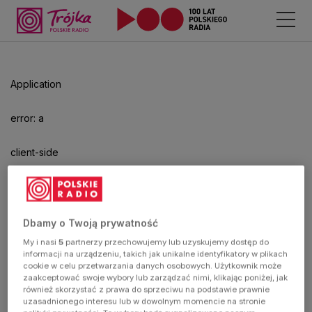
Application
error: a
client-side
exception
has
Dbamy o Twoją prywatność
My i nasi
5
partnerzy przechowujemy lub uzyskujemy dostęp do
occurred
informacji na urządzeniu, takich jak unikalne identyfikatory w plikach
cookie w celu przetwarzania danych osobowych. Użytkownik może
zaakceptować swoje wybory lub zarządzać nimi, klikając poniżej, jak
(see the
również skorzystać z prawa do sprzeciwu na podstawie prawnie
uzasadnionego interesu lub w dowolnym momencie na stronie