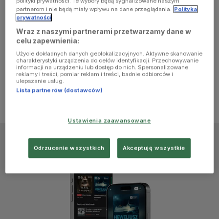
polityki prywatności. Te wybory będą sygnalizowane naszym
browser
partnerom i nie będą miały wpływu na dane przeglądania.
Polityka
prywatności
Wraz z naszymi partnerami przetwarzamy dane w
console for
celu zapewnienia:
Użycie dokładnych danych geolokalizacyjnych. Aktywne skanowanie
more
charakterystyki urządzenia do celów identyfikacji. Przechowywanie
informacji na urządzeniu lub dostęp do nich. Spersonalizowane
reklamy i treści, pomiar reklam i treści, badnie odbiorców i
information)
.
ulepszanie usług.
Lista partnerów (dostawców)
Ustawienia zaawansowane
Odrzucenie wszystkich
Akceptuję wszystkie