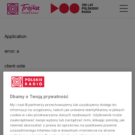
Odtwarzacz
jest
gotowy.
Kliknij
Application
aby
odtwarzać.
error: a
client-side
exception
has
Dbamy o Twoją prywatność
My i nasi
5
partnerzy przechowujemy lub uzyskujemy dostęp do
occurred
informacji na urządzeniu, takich jak unikalne identyfikatory w plikach
cookie w celu przetwarzania danych osobowych. Użytkownik może
zaakceptować swoje wybory lub zarządzać nimi, klikając poniżej, jak
(see the
również skorzystać z prawa do sprzeciwu na podstawie prawnie
uzasadnionego interesu lub w dowolnym momencie na stronie