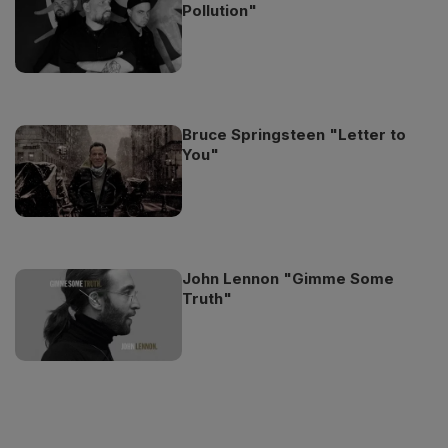
Pollution"
Bruce Springsteen "Letter to
You"
John Lennon "Gimme Some
Truth"
Odtwarzacz
jest
gotowy.
Kliknij
aby
odtwarzać.