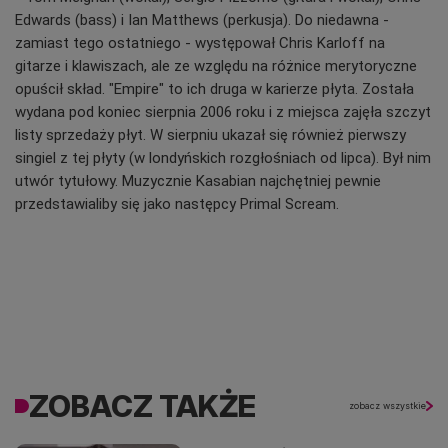
Edwards (bass) i Ian Matthews (perkusja). Do niedawna -
zamiast tego ostatniego - występował Chris Karloff na
gitarze i klawiszach, ale ze względu na różnice merytoryczne
opuścił skład. "Empire" to ich druga w karierze płyta. Została
wydana pod koniec sierpnia 2006 roku i z miejsca zajęła szczyt
listy sprzedaży płyt. W sierpniu ukazał się również pierwszy
singiel z tej płyty (w londyńskich rozgłośniach od lipca). Był nim
utwór tytułowy. Muzycznie Kasabian najchętniej pewnie
przedstawialiby się jako następcy Primal Scream.
ZOBACZ TAKŻE
zobacz wszystkie