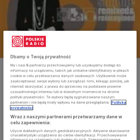
Dbamy o Twoją prywatność
My i nasi
5
partnerzy przechowujemy lub uzyskujemy dostęp do
informacji na urządzeniu, takich jak unikalne identyfikatory w plikach
cookie w celu przetwarzania danych osobowych. Użytkownik może
Nina Simone - "Remixed & Re-Imagined"
zaakceptować swoje wybory lub zarządzać nimi, klikając poniżej, jak
również skorzystać z prawa do sprzeciwu na podstawie prawnie
uzasadnionego interesu lub w dowolnym momencie na stronie
Naprawdę nazywała się Eunice Kathleen Waymon, choć świat
polityki prywatności. Te wybory będą sygnalizowane naszym
zapamięta ją jako Ninę Simone, wszechstronną wokalistkę i
partnerom i nie będą miały wpływu na dane przeglądania.
Polityka
prywatności
pianistkę, a do tego znaną aktywistkę na rzecz obrony praw
człowieka. Choć sama do ludzi potrafiła też strzelać, gdy ci ją
Wraz z naszymi partnerami przetwarzamy dane w
celu zapewnienia:
zdenerwowali (jak chłopak z sąsiedztwa przeszkadzający jej w
koncentracji swoim śmiechem, czy szef wytwórni, który nie
Użycie dokładnych danych geolokalizacyjnych. Aktywne skanowanie
charakterystyki urządzenia do celów identyfikacji. Przechowywanie
chciał jej zapłacić należnych pieniędzy). Zapamiętamy ją dzięki
informacji na urządzeniu lub dostęp do nich. Spersonalizowane