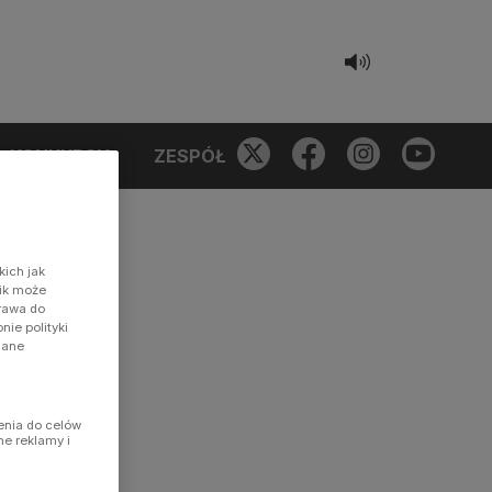
KONKURSY
ZESPÓŁ
kich jak
nik może
prawa do
ie polityki
dane
enia do celów
ne reklamy i