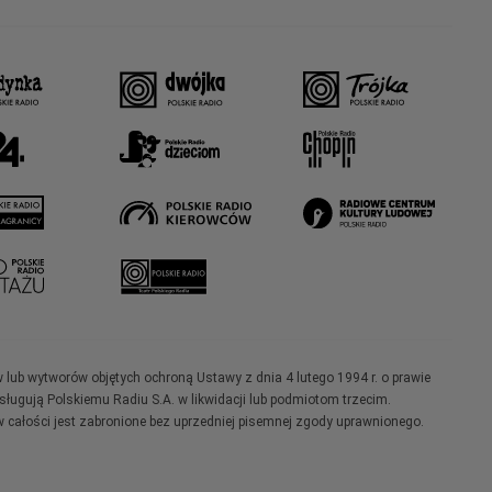
w lub wytworów objętych ochroną Ustawy z dnia 4 lutego 1994 r. o prawie
ugują Polskiemu Radiu S.A. w likwidacji lub podmiotom trzecim.
 całości jest zabronione bez uprzedniej pisemnej zgody uprawnionego.