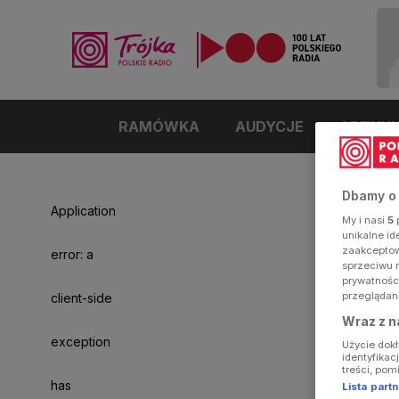
RAMÓWKA
AUDYCJE
ARTYK
Dbamy o
Application
My i nasi
5
p
unikalne i
zaakceptowa
error: a
sprzeciwu 
prywatnośc
przeglądan
client-side
Wraz z n
exception
Użycie dok
identyfikac
treści, pom
has
Lista par