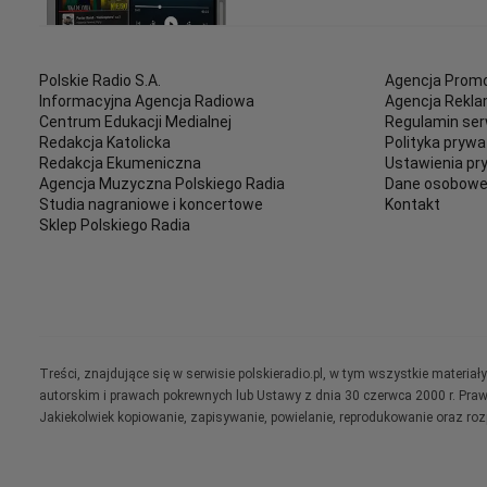
Polskie Radio S.A.
Agencja Promo
Informacyjna Agencja Radiowa
Agencja Rekl
Centrum Edukacji Medialnej
Regulamin ser
Redakcja Katolicka
Polityka prywa
Redakcja Ekumeniczna
Ustawienia pr
Agencja Muzyczna Polskiego Radia
Dane osobow
Studia nagraniowe i koncertowe
Kontakt
Sklep Polskiego Radia
Treści, znajdujące się w serwisie polskieradio.pl, w tym wszystkie materi
autorskim i prawach pokrewnych lub Ustawy z dnia 30 czerwca 2000 r. Pra
Jakiekolwiek kopiowanie, zapisywanie, powielanie, reprodukowanie oraz ro