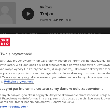
NA ŻYWO
Trójka
Prowadzi:
Redakcja Trójki
UŁY
PLAYLISTA
LISTA PRZEBOJÓW TRÓJKI
 Twoją prywatność
artnerzy przechowujemy lub uzyskujemy dostęp do informacji na urządzeniu, ta
dentyfikatory w plikach cookie w celu przetwarzania danych osobowych. Użytkow
ć swoje wybory lub zarządzać nimi, klikając poniżej, jak również skorzystać z 
na podstawie prawnie uzasadnionego interesu lub w dowolnym momencie na stron
i. Te wybory będą sygnalizowane naszym partnerom i nie będą miały wpływu na 
ia.
Polityka prywatności
aszymi partnerami przetwarzamy dane w celu zapewnienia:
ładnych danych geolokalizacyjnych. Aktywne skanowanie charakterystyki urządz
ji. Przechowywanie informacji na urządzeniu lub dostęp do nich. Spersonalizowa
iar reklam i treści, badnie odbiorców i ulepszanie usług.
tnerów (dostawców)