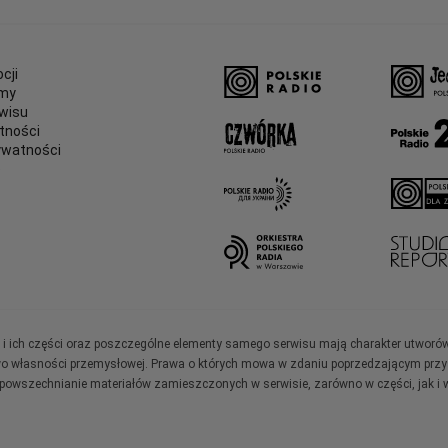
cji
amy
wisu
tności
ywatności
e
ały i ich części oraz poszczególne elementy samego serwisu mają charakter utworó
wo własności przemysłowej. Prawa o których mowa w zdaniu poprzedzającym przysł
zpowszechnianie materiałów zamieszczonych w serwisie, zarówno w części, jak i w