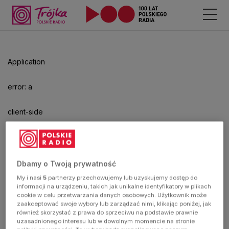
Application
error: a
client-side
exception
has
Dbamy o Twoją prywatność
My i nasi
5
partnerzy przechowujemy lub uzyskujemy dostęp do
occurred
informacji na urządzeniu, takich jak unikalne identyfikatory w plikach
cookie w celu przetwarzania danych osobowych. Użytkownik może
zaakceptować swoje wybory lub zarządzać nimi, klikając poniżej, jak
(see the
również skorzystać z prawa do sprzeciwu na podstawie prawnie
uzasadnionego interesu lub w dowolnym momencie na stronie