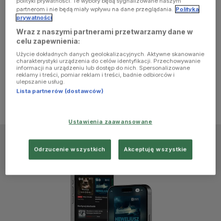
polityki prywatności. Te wybory będą sygnalizowane naszym
browser
partnerom i nie będą miały wpływu na dane przeglądania.
Polityka
prywatności
Wraz z naszymi partnerami przetwarzamy dane w
console for
celu zapewnienia:
Użycie dokładnych danych geolokalizacyjnych. Aktywne skanowanie
more
charakterystyki urządzenia do celów identyfikacji. Przechowywanie
informacji na urządzeniu lub dostęp do nich. Spersonalizowane
reklamy i treści, pomiar reklam i treści, badnie odbiorców i
information)
.
ulepszanie usług.
Lista partnerów (dostawców)
Ustawienia zaawansowane
Odrzucenie wszystkich
Akceptuję wszystkie