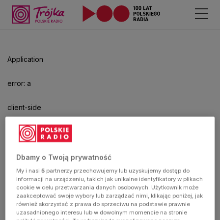
Application
error: a
client-side
exception
has
Dbamy o Twoją prywatność
My i nasi
5
partnerzy przechowujemy lub uzyskujemy dostęp do
occurred
informacji na urządzeniu, takich jak unikalne identyfikatory w plikach
cookie w celu przetwarzania danych osobowych. Użytkownik może
zaakceptować swoje wybory lub zarządzać nimi, klikając poniżej, jak
(see the
również skorzystać z prawa do sprzeciwu na podstawie prawnie
uzasadnionego interesu lub w dowolnym momencie na stronie