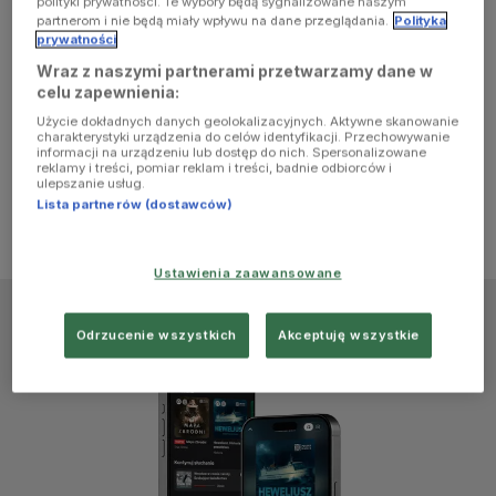
polityki prywatności. Te wybory będą sygnalizowane naszym
browser
partnerom i nie będą miały wpływu na dane przeglądania.
Polityka
prywatności
Wraz z naszymi partnerami przetwarzamy dane w
console for
celu zapewnienia:
Użycie dokładnych danych geolokalizacyjnych. Aktywne skanowanie
more
charakterystyki urządzenia do celów identyfikacji. Przechowywanie
informacji na urządzeniu lub dostęp do nich. Spersonalizowane
reklamy i treści, pomiar reklam i treści, badnie odbiorców i
information)
.
ulepszanie usług.
Lista partnerów (dostawców)
Ustawienia zaawansowane
Odrzucenie wszystkich
Akceptuję wszystkie