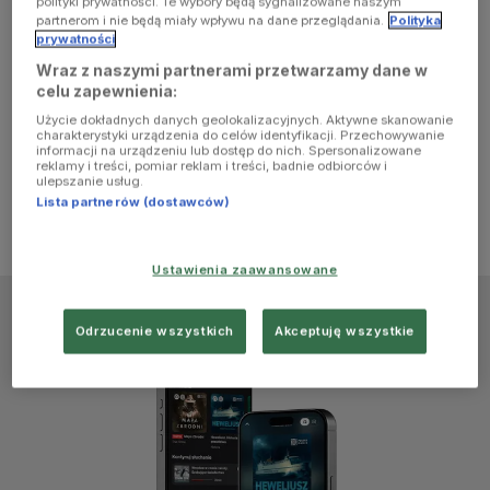
polityki prywatności. Te wybory będą sygnalizowane naszym
browser
partnerom i nie będą miały wpływu na dane przeglądania.
Polityka
prywatności
Wraz z naszymi partnerami przetwarzamy dane w
console for
celu zapewnienia:
Użycie dokładnych danych geolokalizacyjnych. Aktywne skanowanie
more
charakterystyki urządzenia do celów identyfikacji. Przechowywanie
informacji na urządzeniu lub dostęp do nich. Spersonalizowane
reklamy i treści, pomiar reklam i treści, badnie odbiorców i
information)
.
ulepszanie usług.
Lista partnerów (dostawców)
Ustawienia zaawansowane
Odrzucenie wszystkich
Akceptuję wszystkie