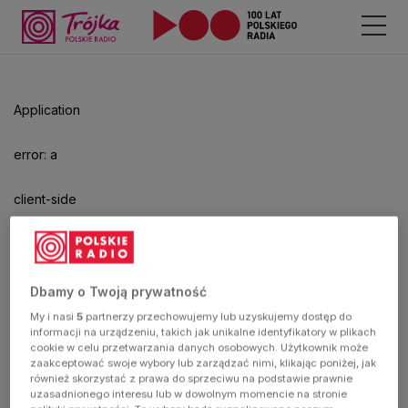
Application
error: a
client-side
exception
has
Dbamy o Twoją prywatność
My i nasi
5
partnerzy przechowujemy lub uzyskujemy dostęp do
occurred
informacji na urządzeniu, takich jak unikalne identyfikatory w plikach
cookie w celu przetwarzania danych osobowych. Użytkownik może
zaakceptować swoje wybory lub zarządzać nimi, klikając poniżej, jak
(see the
również skorzystać z prawa do sprzeciwu na podstawie prawnie
uzasadnionego interesu lub w dowolnym momencie na stronie