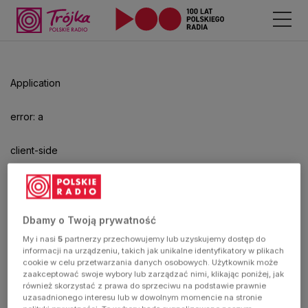
Odtwarzacz
jest
gotowy.
Kliknij
Application
aby
odtwarzać.
error: a
client-side
exception
has
Dbamy o Twoją prywatność
My i nasi
5
partnerzy przechowujemy lub uzyskujemy dostęp do
occurred
informacji na urządzeniu, takich jak unikalne identyfikatory w plikach
cookie w celu przetwarzania danych osobowych. Użytkownik może
zaakceptować swoje wybory lub zarządzać nimi, klikając poniżej, jak
(see the
również skorzystać z prawa do sprzeciwu na podstawie prawnie
uzasadnionego interesu lub w dowolnym momencie na stronie