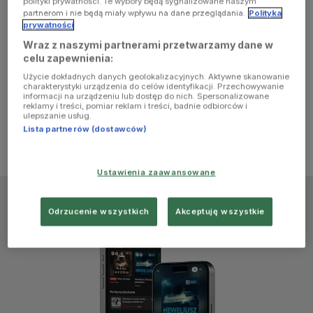
polityki prywatności. Te wybory będą sygnalizowane naszym
browser
partnerom i nie będą miały wpływu na dane przeglądania.
Polityka
prywatności
Wraz z naszymi partnerami przetwarzamy dane w
console for
celu zapewnienia:
Użycie dokładnych danych geolokalizacyjnych. Aktywne skanowanie
more
charakterystyki urządzenia do celów identyfikacji. Przechowywanie
informacji na urządzeniu lub dostęp do nich. Spersonalizowane
reklamy i treści, pomiar reklam i treści, badnie odbiorców i
information)
.
ulepszanie usług.
Lista partnerów (dostawców)
Ustawienia zaawansowane
Odrzucenie wszystkich
Akceptuję wszystkie