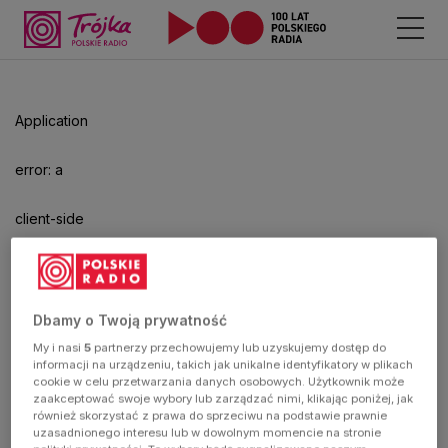
Odtwarzacz
jest
gotowy.
Kliknij
Application
aby
odtwarzać.
error: a
client-side
exception
has
Dbamy o Twoją prywatność
My i nasi
5
partnerzy przechowujemy lub uzyskujemy dostęp do
occurred
informacji na urządzeniu, takich jak unikalne identyfikatory w plikach
cookie w celu przetwarzania danych osobowych. Użytkownik może
zaakceptować swoje wybory lub zarządzać nimi, klikając poniżej, jak
(see the
również skorzystać z prawa do sprzeciwu na podstawie prawnie
uzasadnionego interesu lub w dowolnym momencie na stronie