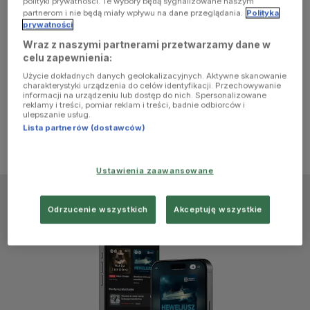
polityki prywatności. Te wybory będą sygnalizowane naszym
browser
partnerom i nie będą miały wpływu na dane przeglądania.
Polityka
prywatności
Wraz z naszymi partnerami przetwarzamy dane w
console for
celu zapewnienia:
Użycie dokładnych danych geolokalizacyjnych. Aktywne skanowanie
more
charakterystyki urządzenia do celów identyfikacji. Przechowywanie
informacji na urządzeniu lub dostęp do nich. Spersonalizowane
reklamy i treści, pomiar reklam i treści, badnie odbiorców i
information)
.
ulepszanie usług.
Lista partnerów (dostawców)
Ustawienia zaawansowane
Odrzucenie wszystkich
Akceptuję wszystkie