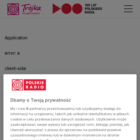
Odtwarzacz
jest
gotowy.
Kliknij
Application
aby
odtwarzać.
error: a
client-side
exception
has
Dbamy o Twoją prywatność
My i nasi
5
partnerzy przechowujemy lub uzyskujemy dostęp do
occurred
informacji na urządzeniu, takich jak unikalne identyfikatory w plikach
cookie w celu przetwarzania danych osobowych. Użytkownik może
zaakceptować swoje wybory lub zarządzać nimi, klikając poniżej, jak
(see the
również skorzystać z prawa do sprzeciwu na podstawie prawnie
uzasadnionego interesu lub w dowolnym momencie na stronie