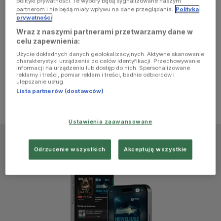
polityki prywatności. Te wybory będą sygnalizowane naszym
browser
partnerom i nie będą miały wpływu na dane przeglądania.
Polityka
prywatności
Wraz z naszymi partnerami przetwarzamy dane w
console for
celu zapewnienia:
Użycie dokładnych danych geolokalizacyjnych. Aktywne skanowanie
more
charakterystyki urządzenia do celów identyfikacji. Przechowywanie
informacji na urządzeniu lub dostęp do nich. Spersonalizowane
reklamy i treści, pomiar reklam i treści, badnie odbiorców i
information)
.
ulepszanie usług.
Lista partnerów (dostawców)
Ustawienia zaawansowane
Odrzucenie wszystkich
Akceptuję wszystkie