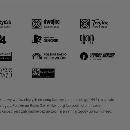
w lub wytworów objętych ochroną Ustawy z dnia 4 lutego 1994 r. o prawie
ugują Polskiemu Radiu S.A. w likwidacji lub podmiotom trzecim.
 całości jest zabronione bez uprzedniej pisemnej zgody uprawnionego.