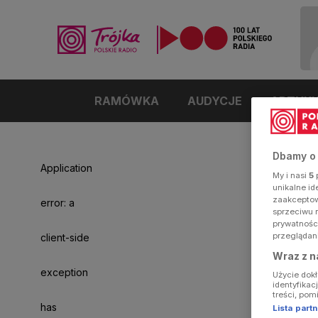
RAMÓWKA
AUDYCJE
ARTYK
Dbamy o
Application
My i nasi
5
p
unikalne i
zaakceptowa
error: a
sprzeciwu 
prywatnośc
przeglądan
client-side
Wraz z n
exception
Użycie dok
identyfikac
treści, pom
has
Lista par