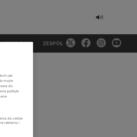
KONKURSY
ZESPÓŁ
kich jak
nik może
prawa do
ie polityki
dane
enia do celów
ne reklamy i