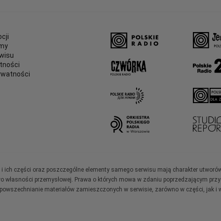
cji
amy
wisu
tności
ywatności
e
ały i ich części oraz poszczególne elementy samego serwisu mają charakter utworó
wo własności przemysłowej. Prawa o których mowa w zdaniu poprzedzającym przysł
zpowszechnianie materiałów zamieszczonych w serwisie, zarówno w części, jak i w