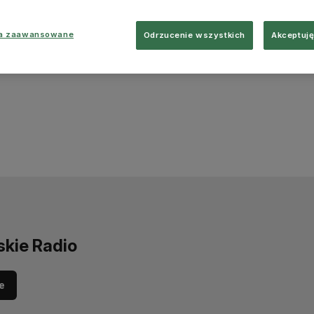
ia zaawansowane
Odrzucenie wszystkich
Akceptuję
skie Radio
e