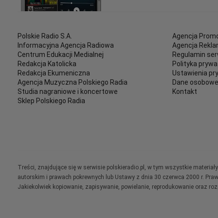
Polskie Radio S.A.
Agencja Promo
Informacyjna Agencja Radiowa
Agencja Rekl
Centrum Edukacji Medialnej
Regulamin ser
Redakcja Katolicka
Polityka prywa
Redakcja Ekumeniczna
Ustawienia pr
Agencja Muzyczna Polskiego Radia
Dane osobow
Studia nagraniowe i koncertowe
Kontakt
Sklep Polskiego Radia
Treści, znajdujące się w serwisie polskieradio.pl, w tym wszystkie materi
autorskim i prawach pokrewnych lub Ustawy z dnia 30 czerwca 2000 r. Pra
Jakiekolwiek kopiowanie, zapisywanie, powielanie, reprodukowanie oraz ro