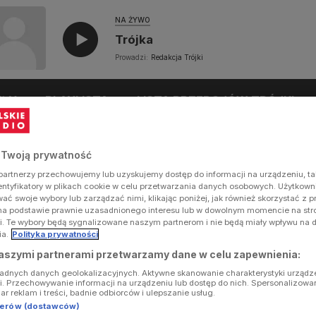
NA ŻYWO
Trójka
Prowadzi:
Redakcja Trójki
UŁY
PLAYLISTA
LISTA PRZEBOJÓW TRÓJKI
 Twoją prywatność
artnerzy przechowujemy lub uzyskujemy dostęp do informacji na urządzeniu, ta
dentyfikatory w plikach cookie w celu przetwarzania danych osobowych. Użytkow
ć swoje wybory lub zarządzać nimi, klikając poniżej, jak również skorzystać z 
na podstawie prawnie uzasadnionego interesu lub w dowolnym momencie na stron
i. Te wybory będą sygnalizowane naszym partnerom i nie będą miały wpływu na 
ia.
Polityka prywatności
aszymi partnerami przetwarzamy dane w celu zapewnienia:
ładnych danych geolokalizacyjnych. Aktywne skanowanie charakterystyki urządz
ji. Przechowywanie informacji na urządzeniu lub dostęp do nich. Spersonalizowa
iar reklam i treści, badnie odbiorców i ulepszanie usług.
tnerów (dostawców)