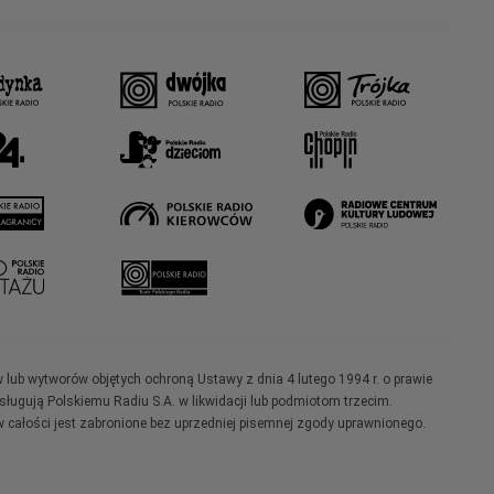
w lub wytworów objętych ochroną Ustawy z dnia 4 lutego 1994 r. o prawie
ugują Polskiemu Radiu S.A. w likwidacji lub podmiotom trzecim.
 całości jest zabronione bez uprzedniej pisemnej zgody uprawnionego.