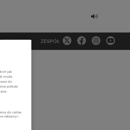
KONKURSY
ZESPÓŁ
kich jak
nik może
prawa do
ie polityki
dane
enia do celów
ne reklamy i