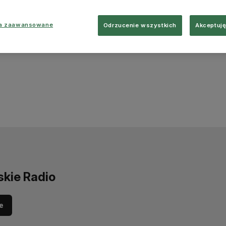
ia zaawansowane
Odrzucenie wszystkich
Akceptuję
skie Radio
e