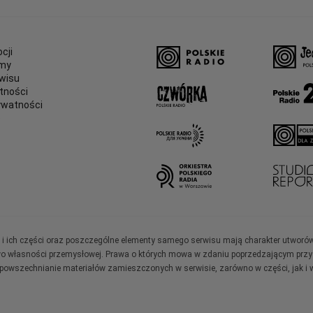
cji
amy
wisu
tności
ywatności
e
ały i ich części oraz poszczególne elementy samego serwisu mają charakter utworó
wo własności przemysłowej. Prawa o których mowa w zdaniu poprzedzającym przysł
zpowszechnianie materiałów zamieszczonych w serwisie, zarówno w części, jak i w