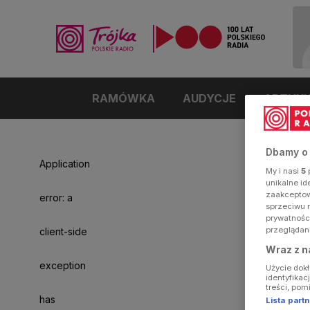
RAMÓWKA
AUDYCJE
ARTYK
Dbamy o
Application
My i nasi
5
p
unikalne i
zaakceptowa
error: a
sprzeciwu 
prywatnośc
przeglądan
client-side
Wraz z n
exception
Użycie dok
identyfikac
treści, pom
has
Lista par