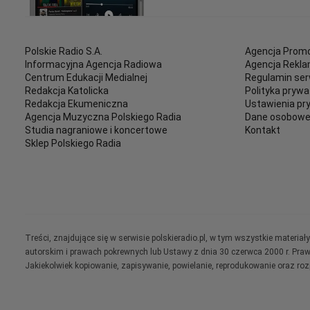
Polskie Radio S.A.
Agencja Promo
Informacyjna Agencja Radiowa
Agencja Rekl
Centrum Edukacji Medialnej
Regulamin ser
Redakcja Katolicka
Polityka prywa
Redakcja Ekumeniczna
Ustawienia pr
Agencja Muzyczna Polskiego Radia
Dane osobow
Studia nagraniowe i koncertowe
Kontakt
Sklep Polskiego Radia
Treści, znajdujące się w serwisie polskieradio.pl, w tym wszystkie materi
autorskim i prawach pokrewnych lub Ustawy z dnia 30 czerwca 2000 r. Pra
Jakiekolwiek kopiowanie, zapisywanie, powielanie, reprodukowanie oraz ro