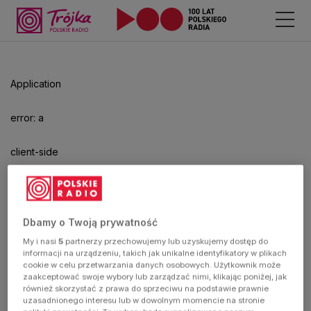
Odtwarzacz
jest
gotowy.
Kliknij
Application
aby
odtwarzać.
error: a
client-side
exception
has
Dbamy o Twoją prywatność
My i nasi
5
partnerzy przechowujemy lub uzyskujemy dostęp do
occurred
informacji na urządzeniu, takich jak unikalne identyfikatory w plikach
cookie w celu przetwarzania danych osobowych. Użytkownik może
zaakceptować swoje wybory lub zarządzać nimi, klikając poniżej, jak
(see the
również skorzystać z prawa do sprzeciwu na podstawie prawnie
uzasadnionego interesu lub w dowolnym momencie na stronie