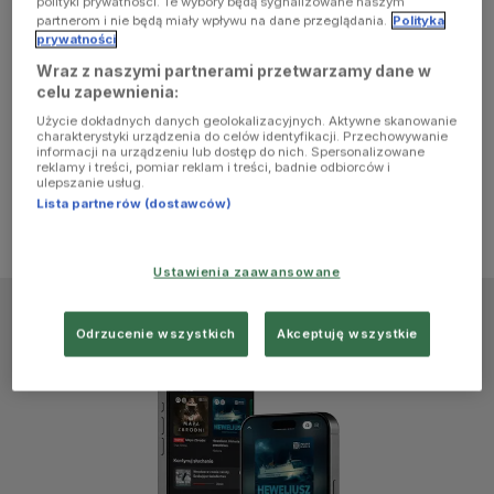
polityki prywatności. Te wybory będą sygnalizowane naszym
browser
partnerom i nie będą miały wpływu na dane przeglądania.
Polityka
prywatności
Wraz z naszymi partnerami przetwarzamy dane w
console for
celu zapewnienia:
Użycie dokładnych danych geolokalizacyjnych. Aktywne skanowanie
more
charakterystyki urządzenia do celów identyfikacji. Przechowywanie
informacji na urządzeniu lub dostęp do nich. Spersonalizowane
reklamy i treści, pomiar reklam i treści, badnie odbiorców i
information)
.
ulepszanie usług.
Lista partnerów (dostawców)
Ustawienia zaawansowane
Odrzucenie wszystkich
Akceptuję wszystkie