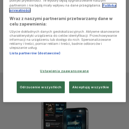
polityki prywatności. Te wybory będą sygnalizowane naszym
browser
partnerom i nie będą miały wpływu na dane przeglądania.
Polityka
prywatności
Wraz z naszymi partnerami przetwarzamy dane w
console for
celu zapewnienia:
Użycie dokładnych danych geolokalizacyjnych. Aktywne skanowanie
more
charakterystyki urządzenia do celów identyfikacji. Przechowywanie
informacji na urządzeniu lub dostęp do nich. Spersonalizowane
reklamy i treści, pomiar reklam i treści, badnie odbiorców i
information)
.
ulepszanie usług.
Lista partnerów (dostawców)
Ustawienia zaawansowane
Odrzucenie wszystkich
Akceptuję wszystkie