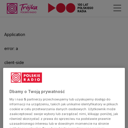
Odtwarzacz
jest
gotowy.
Kliknij
Application
aby
odtwarzać.
error: a
client-side
exception
has
Dbamy o Twoją prywatność
My i nasi
5
partnerzy przechowujemy lub uzyskujemy dostęp do
occurred
informacji na urządzeniu, takich jak unikalne identyfikatory w plikach
cookie w celu przetwarzania danych osobowych. Użytkownik może
zaakceptować swoje wybory lub zarządzać nimi, klikając poniżej, jak
(see the
również skorzystać z prawa do sprzeciwu na podstawie prawnie
uzasadnionego interesu lub w dowolnym momencie na stronie