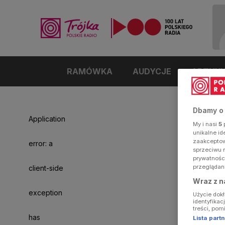
RAMÓWKA
AUDYCJE
ARTYK
Dbamy o
Application
My i nasi
5
p
unikalne i
zaakceptowa
error: a
sprzeciwu 
prywatnośc
przeglądan
client-side
Wraz z n
exception
Użycie dok
identyfikac
treści, pom
has
Lista par