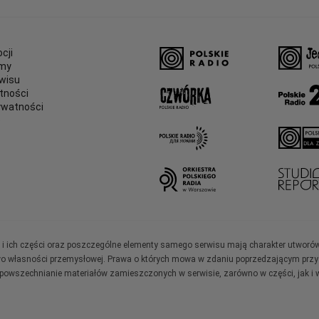
cji
amy
wisu
tności
ywatności
e
ały i ich części oraz poszczególne elementy samego serwisu mają charakter utworó
wo własności przemysłowej. Prawa o których mowa w zdaniu poprzedzającym przysł
zpowszechnianie materiałów zamieszczonych w serwisie, zarówno w części, jak i w