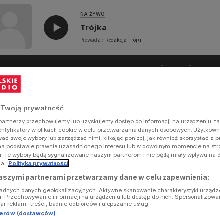
NA ŻYWO
Trójka
Prowadzi:
Redakcja Trójki
UŁY
PLAYLISTA
LISTA PRZEBOJÓW TRÓJKI
 Twoją prywatność
artnerzy przechowujemy lub uzyskujemy dostęp do informacji na urządzeniu, ta
dentyfikatory w plikach cookie w celu przetwarzania danych osobowych. Użytkow
ć swoje wybory lub zarządzać nimi, klikając poniżej, jak również skorzystać z 
na podstawie prawnie uzasadnionego interesu lub w dowolnym momencie na stron
i. Te wybory będą sygnalizowane naszym partnerom i nie będą miały wpływu na 
ia.
Polityka prywatności
aszymi partnerami przetwarzamy dane w celu zapewnienia:
ładnych danych geolokalizacyjnych. Aktywne skanowanie charakterystyki urządz
ji. Przechowywanie informacji na urządzeniu lub dostęp do nich. Spersonalizowa
iar reklam i treści, badnie odbiorców i ulepszanie usług.
tnerów (dostawców)