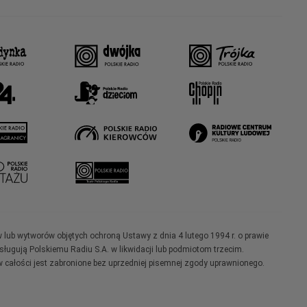
w lub wytworów objętych ochroną Ustawy z dnia 4 lutego 1994 r. o prawie
ugują Polskiemu Radiu S.A. w likwidacji lub podmiotom trzecim.
 całości jest zabronione bez uprzedniej pisemnej zgody uprawnionego.