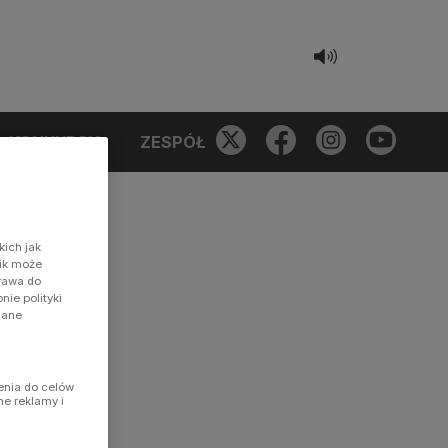
KONKURSY
ZESPÓŁ
kich jak
nik może
prawa do
ie polityki
dane
enia do celów
ne reklamy i