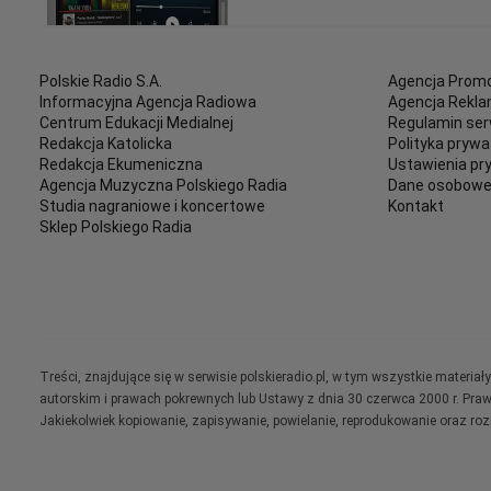
Polskie Radio S.A.
Agencja Promo
Informacyjna Agencja Radiowa
Agencja Rekl
Centrum Edukacji Medialnej
Regulamin ser
Redakcja Katolicka
Polityka prywa
Redakcja Ekumeniczna
Ustawienia pr
Agencja Muzyczna Polskiego Radia
Dane osobow
Studia nagraniowe i koncertowe
Kontakt
Sklep Polskiego Radia
Treści, znajdujące się w serwisie polskieradio.pl, w tym wszystkie materi
autorskim i prawach pokrewnych lub Ustawy z dnia 30 czerwca 2000 r. Pra
Jakiekolwiek kopiowanie, zapisywanie, powielanie, reprodukowanie oraz ro