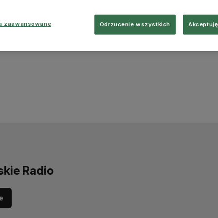
ia zaawansowane
Odrzucenie wszystkich
Akceptuję
skie Radio
e