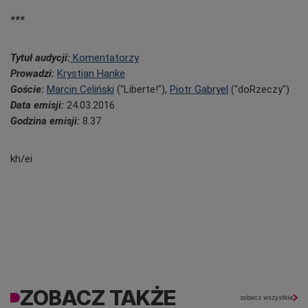
*
**
Tytuł audycji:
Komentatorzy
Prowadzi:
Krystian Hanke
Goście:
M
arcin Celiński
("Liberte!"),
Piotr Gabryel
("doRzeczy")
Data emisji:
24
.03.2016
Godzina emisji:
8.37
kh/ei
ZOBACZ TAKŻE
zobacz wszystkie