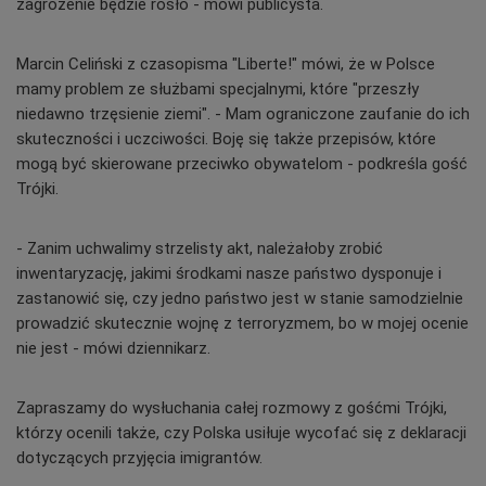
zagrożenie będzie rosło - mówi publicysta.
Marcin Celiński z czasopisma "Liberte!" mówi, że w Polsce
mamy problem ze służbami specjalnymi, które "przeszły
niedawno trzęsienie ziemi". - Mam ograniczone zaufanie do ich
skuteczności i uczciwości. Boję się także przepisów, które
mogą być skierowane przeciwko obywatelom - podkreśla gość
Trójki.
- Zanim uchwalimy strzelisty akt, należałoby zrobić
inwentaryzację, jakimi środkami nasze państwo dysponuje i
zastanowić się, czy jedno państwo jest w stanie samodzielnie
prowadzić skutecznie wojnę z terroryzmem, bo w mojej ocenie
nie jest - mówi dziennikarz.
Zapraszamy do wysłuchania całej rozmowy z gośćmi Trójki,
którzy ocenili także, czy Polska usiłuje wycofać się z deklaracji
dotyczących przyjęcia imigrantów.