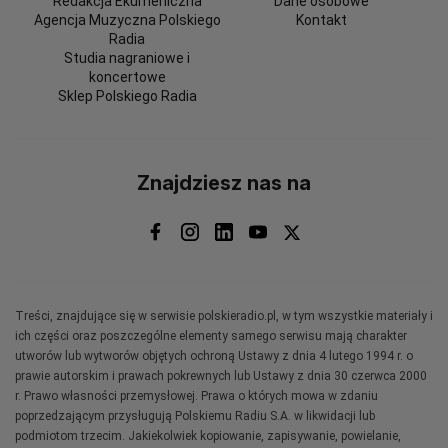
Redakcja Ekumeniczna
Dane osobowe
Agencja Muzyczna Polskiego
Kontakt
Radia
Studia nagraniowe i
koncertowe
Sklep Polskiego Radia
Znajdziesz nas na
Treści, znajdujące się w serwisie polskieradio.pl, w tym wszystkie materiały i
ich części oraz poszczególne elementy samego serwisu mają charakter
utworów lub wytworów objętych ochroną Ustawy z dnia 4 lutego 1994 r. o
prawie autorskim i prawach pokrewnych lub Ustawy z dnia 30 czerwca 2000
r. Prawo własności przemysłowej. Prawa o których mowa w zdaniu
poprzedzającym przysługują Polskiemu Radiu S.A. w likwidacji lub
podmiotom trzecim. Jakiekolwiek kopiowanie, zapisywanie, powielanie,