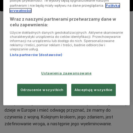
polityki prywatności. Te wybory będą sygnalizowane naszym
partnerom i nie będą miały wpływu na dane przeglądania.
Polityka
prywatności
Napis "Brussels" (Bruksela) wyświetlany na fasadzie Stadionu
Wraz z naszymi partnerami przetwarzamy dane w
Narodowego w Warszawie w ramach solidarności z belgijską
celu zapewnienia:
stolicą, w której doszło do zamachów terrorystycznych
Foto:
PAP/Bartłomiej Zborowski
Użycie dokładnych danych geolokalizacyjnych. Aktywne skanowanie
charakterystyki urządzenia do celów identyfikacji. Przechowywanie
informacji na urządzeniu lub dostęp do nich. Spersonalizowane
reklamy i treści, pomiar reklam i treści, badnie odbiorców i
ulepszanie usług.
Lista partnerów (dostawców)
Marcin Celiński i Piotr Gabryel o zagrożeniu
terrorystycznym w Polsce
Ustawienia zaawansowane
(Komentatorzy/Trójka)
Odrzucenie wszystkich
Akceptuję wszystkie
Piotr Gabryel z tygodnika
"doRzeczy" mówi, że aby rozpocząć
walkę z terroryzmem, trzeba zdać sobie sprawę z tego, co się
dzieje w Europie i mieć odwagę przyznać, że mamy do
czynienia z wojną. Kolejnym krokiem, jego zdaniem, jest
zdefiniowanie wroga, a następnie jego wyeliminowanie.