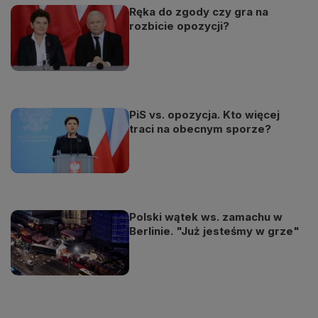
Ręka do zgody czy gra na
rozbicie opozycji?
PiS vs. opozycja. Kto więcej
traci na obecnym sporze?
Polski wątek ws. zamachu w
Berlinie. "Już jesteśmy w grze"
Odtwarzacz
jest
gotowy.
Kliknij
aby
odtwarzać.