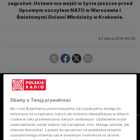
zagrożeń. Ustawa ma wejść w życie jeszcze przed
lipcowym szczytem NATO w Warszawie i
Światowymi Dniami Młodzieży w Krakowie.
24 marca 2016 09:00
Dbamy o Twoją prywatność
My i nasi
5
partnerzy przechowujemy lub uzyskujemy dostęp do
informacji na urządzeniu, takich jak unikalne identyfikatory w plikach
cookie w celu przetwarzania danych osobowych. Użytkownik może
zaakceptować swoje wybory lub zarządzać nimi, klikając poniżej, jak
również skorzystać z prawa do sprzeciwu na podstawie prawnie
uzasadnionego interesu lub w dowolnym momencie na stronie