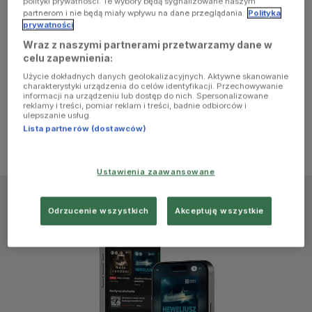
polityki prywatności. Te wybory będą sygnalizowane naszym
browser
partnerom i nie będą miały wpływu na dane przeglądania.
Polityka
prywatności
Wraz z naszymi partnerami przetwarzamy dane w
console for
celu zapewnienia:
Użycie dokładnych danych geolokalizacyjnych. Aktywne skanowanie
more
charakterystyki urządzenia do celów identyfikacji. Przechowywanie
informacji na urządzeniu lub dostęp do nich. Spersonalizowane
reklamy i treści, pomiar reklam i treści, badnie odbiorców i
information)
.
ulepszanie usług.
Lista partnerów (dostawców)
Ustawienia zaawansowane
Odrzucenie wszystkich
Akceptuję wszystkie