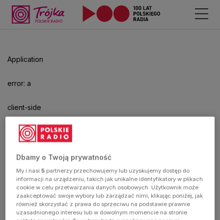
Application
error: a
client-side
exception
has
Dbamy o Twoją prywatność
My i nasi
5
partnerzy przechowujemy lub uzyskujemy dostęp do
occurred
informacji na urządzeniu, takich jak unikalne identyfikatory w plikach
cookie w celu przetwarzania danych osobowych. Użytkownik może
zaakceptować swoje wybory lub zarządzać nimi, klikając poniżej, jak
(see the
również skorzystać z prawa do sprzeciwu na podstawie prawnie
uzasadnionego interesu lub w dowolnym momencie na stronie