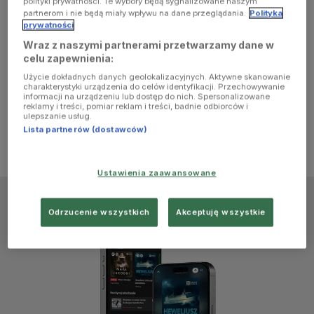
polityki prywatności. Te wybory będą sygnalizowane naszym
browser
partnerom i nie będą miały wpływu na dane przeglądania.
Polityka
prywatności
Wraz z naszymi partnerami przetwarzamy dane w
console for
celu zapewnienia:
Użycie dokładnych danych geolokalizacyjnych. Aktywne skanowanie
more
charakterystyki urządzenia do celów identyfikacji. Przechowywanie
informacji na urządzeniu lub dostęp do nich. Spersonalizowane
reklamy i treści, pomiar reklam i treści, badnie odbiorców i
information)
.
ulepszanie usług.
Lista partnerów (dostawców)
Ustawienia zaawansowane
Odrzucenie wszystkich
Akceptuję wszystkie