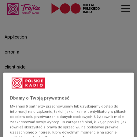
Odtwarzacz
jest
gotowy.
Kliknij
Application
aby
odtwarzać.
error: a
client-side
exception
has
Dbamy o Twoją prywatność
My i nasi
5
partnerzy przechowujemy lub uzyskujemy dostęp do
occurred
informacji na urządzeniu, takich jak unikalne identyfikatory w plikach
cookie w celu przetwarzania danych osobowych. Użytkownik może
zaakceptować swoje wybory lub zarządzać nimi, klikając poniżej, jak
(see the
również skorzystać z prawa do sprzeciwu na podstawie prawnie
uzasadnionego interesu lub w dowolnym momencie na stronie