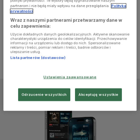
polityki prywatności. Te wybory będą sygnalizowane naszym
browser
partnerom i nie będą miały wpływu na dane przeglądania.
Polityka
prywatności
Wraz z naszymi partnerami przetwarzamy dane w
console for
celu zapewnienia:
Użycie dokładnych danych geolokalizacyjnych. Aktywne skanowanie
more
charakterystyki urządzenia do celów identyfikacji. Przechowywanie
informacji na urządzeniu lub dostęp do nich. Spersonalizowane
reklamy i treści, pomiar reklam i treści, badnie odbiorców i
information)
.
ulepszanie usług.
Lista partnerów (dostawców)
Ustawienia zaawansowane
Odrzucenie wszystkich
Akceptuję wszystkie