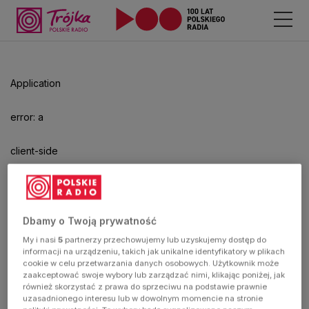
Odtwarzacz
jest
gotowy.
Kliknij
Application
aby
odtwarzać.
error: a
client-side
exception
has
Dbamy o Twoją prywatność
My i nasi
5
partnerzy przechowujemy lub uzyskujemy dostęp do
occurred
informacji na urządzeniu, takich jak unikalne identyfikatory w plikach
cookie w celu przetwarzania danych osobowych. Użytkownik może
zaakceptować swoje wybory lub zarządzać nimi, klikając poniżej, jak
(see the
również skorzystać z prawa do sprzeciwu na podstawie prawnie
uzasadnionego interesu lub w dowolnym momencie na stronie