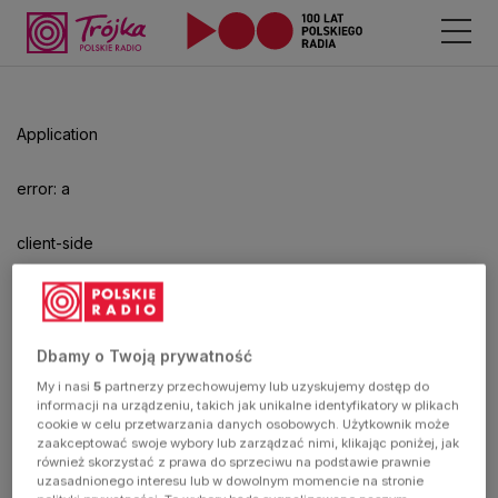
Odtwarzacz
jest
gotowy.
Kliknij
Application
aby
odtwarzać.
error: a
client-side
exception
has
Dbamy o Twoją prywatność
My i nasi
5
partnerzy przechowujemy lub uzyskujemy dostęp do
occurred
informacji na urządzeniu, takich jak unikalne identyfikatory w plikach
cookie w celu przetwarzania danych osobowych. Użytkownik może
zaakceptować swoje wybory lub zarządzać nimi, klikając poniżej, jak
(see the
również skorzystać z prawa do sprzeciwu na podstawie prawnie
uzasadnionego interesu lub w dowolnym momencie na stronie