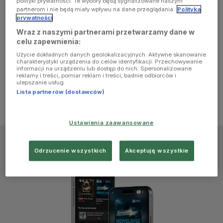
polityki prywatności. Te wybory będą sygnalizowane naszym
browser
partnerom i nie będą miały wpływu na dane przeglądania.
Polityka
prywatności
Wraz z naszymi partnerami przetwarzamy dane w
console for
celu zapewnienia:
Użycie dokładnych danych geolokalizacyjnych. Aktywne skanowanie
more
charakterystyki urządzenia do celów identyfikacji. Przechowywanie
informacji na urządzeniu lub dostęp do nich. Spersonalizowane
reklamy i treści, pomiar reklam i treści, badnie odbiorców i
information)
.
ulepszanie usług.
Lista partnerów (dostawców)
Ustawienia zaawansowane
Odrzucenie wszystkich
Akceptuję wszystkie