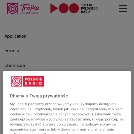
Odtwarzacz
jest
gotowy.
Kliknij
Application
aby
odtwarzać.
error: a
client-side
exception
has
Dbamy o Twoją prywatność
My i nasi
5
partnerzy przechowujemy lub uzyskujemy dostęp do
occurred
informacji na urządzeniu, takich jak unikalne identyfikatory w plikach
cookie w celu przetwarzania danych osobowych. Użytkownik może
zaakceptować swoje wybory lub zarządzać nimi, klikając poniżej, jak
(see the
również skorzystać z prawa do sprzeciwu na podstawie prawnie
uzasadnionego interesu lub w dowolnym momencie na stronie