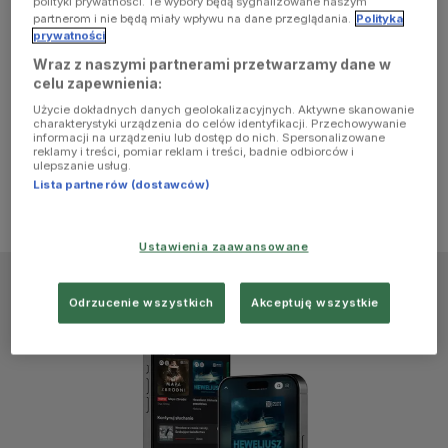
polityki prywatności. Te wybory będą sygnalizowane naszym
browser
partnerom i nie będą miały wpływu na dane przeglądania.
Polityka
prywatności
Wraz z naszymi partnerami przetwarzamy dane w
console for
celu zapewnienia:
Użycie dokładnych danych geolokalizacyjnych. Aktywne skanowanie
more
charakterystyki urządzenia do celów identyfikacji. Przechowywanie
informacji na urządzeniu lub dostęp do nich. Spersonalizowane
reklamy i treści, pomiar reklam i treści, badnie odbiorców i
information)
.
ulepszanie usług.
Lista partnerów (dostawców)
Ustawienia zaawansowane
Odrzucenie wszystkich
Akceptuję wszystkie