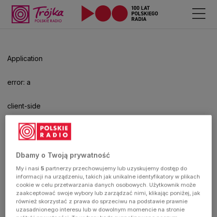
Odtwarzacz
jest
gotowy.
Kliknij
Application
aby
odtwarzać.
error: a
client-side
exception
has
Dbamy o Twoją prywatność
My i nasi
5
partnerzy przechowujemy lub uzyskujemy dostęp do
occurred
informacji na urządzeniu, takich jak unikalne identyfikatory w plikach
cookie w celu przetwarzania danych osobowych. Użytkownik może
zaakceptować swoje wybory lub zarządzać nimi, klikając poniżej, jak
(see the
również skorzystać z prawa do sprzeciwu na podstawie prawnie
uzasadnionego interesu lub w dowolnym momencie na stronie