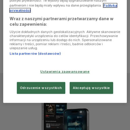
polityki prywatności. Te wybory będą sygnalizowane naszym
browser
partnerom i nie będą miały wpływu na dane przeglądania.
Polityka
prywatności
Wraz z naszymi partnerami przetwarzamy dane w
console for
celu zapewnienia:
Użycie dokładnych danych geolokalizacyjnych. Aktywne skanowanie
more
charakterystyki urządzenia do celów identyfikacji. Przechowywanie
informacji na urządzeniu lub dostęp do nich. Spersonalizowane
reklamy i treści, pomiar reklam i treści, badnie odbiorców i
information)
.
ulepszanie usług.
Lista partnerów (dostawców)
Ustawienia zaawansowane
Odrzucenie wszystkich
Akceptuję wszystkie