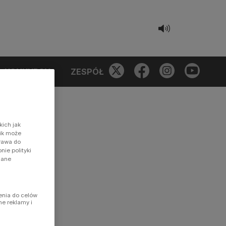
KONKURSY
ZESPÓŁ
kich jak
nik może
prawa do
ie polityki
dane
enia do celów
ne reklamy i