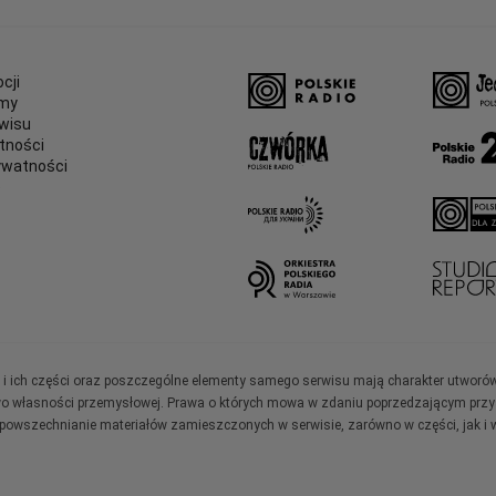
cji
amy
wisu
tności
ywatności
e
ały i ich części oraz poszczególne elementy samego serwisu mają charakter utworó
wo własności przemysłowej. Prawa o których mowa w zdaniu poprzedzającym przysł
zpowszechnianie materiałów zamieszczonych w serwisie, zarówno w części, jak i w