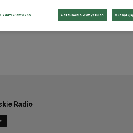
ia zaawansowane
Odrzucenie wszystkich
Akceptuję
skie Radio
e