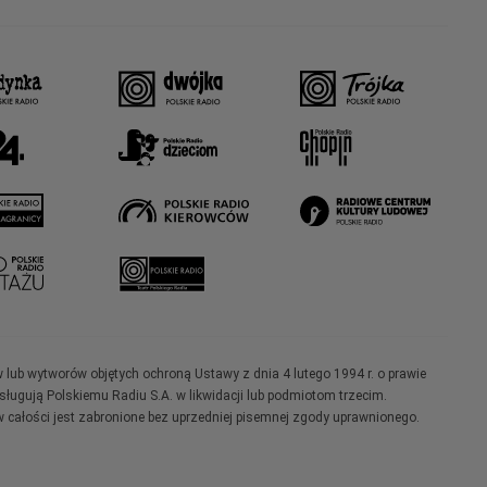
w lub wytworów objętych ochroną Ustawy z dnia 4 lutego 1994 r. o prawie
ugują Polskiemu Radiu S.A. w likwidacji lub podmiotom trzecim.
 całości jest zabronione bez uprzedniej pisemnej zgody uprawnionego.