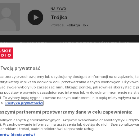
NA ŻYWO
Trójka
Prowadzi:
Redakcja Trójki
UŁY
PLAYLISTA
LISTA PRZEBOJÓW TRÓJKI
 Twoją prywatność
artnerzy przechowujemy lub uzyskujemy dostęp do informacji na urządzeniu, ta
dentyfikatory w plikach cookie w celu przetwarzania danych osobowych. Użytkow
ć swoje wybory lub zarządzać nimi, klikając poniżej, jak również skorzystać z 
na podstawie prawnie uzasadnionego interesu lub w dowolnym momencie na stron
i. Te wybory będą sygnalizowane naszym partnerom i nie będą miały wpływu na 
ia.
Polityka prywatności
aszymi partnerami przetwarzamy dane w celu zapewnienia:
ładnych danych geolokalizacyjnych. Aktywne skanowanie charakterystyki urządz
ji. Przechowywanie informacji na urządzeniu lub dostęp do nich. Spersonalizowa
iar reklam i treści, badnie odbiorców i ulepszanie usług.
tnerów (dostawców)