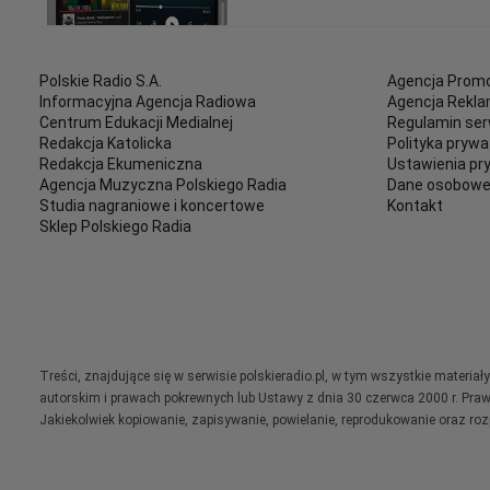
Polskie Radio S.A.
Agencja Promo
Informacyjna Agencja Radiowa
Agencja Rekl
Centrum Edukacji Medialnej
Regulamin ser
Redakcja Katolicka
Polityka prywa
Redakcja Ekumeniczna
Ustawienia pr
Agencja Muzyczna Polskiego Radia
Dane osobow
Studia nagraniowe i koncertowe
Kontakt
Sklep Polskiego Radia
Treści, znajdujące się w serwisie polskieradio.pl, w tym wszystkie materi
autorskim i prawach pokrewnych lub Ustawy z dnia 30 czerwca 2000 r. Pra
Jakiekolwiek kopiowanie, zapisywanie, powielanie, reprodukowanie oraz ro