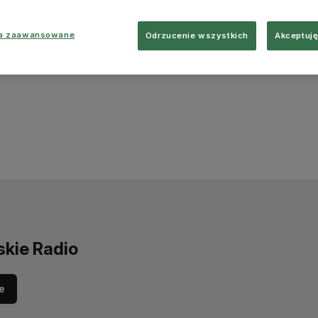
ia zaawansowane
Odrzucenie wszystkich
Akceptuję
skie Radio
e