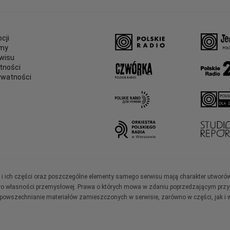
cji
amy
wisu
tności
ywatności
e
ały i ich części oraz poszczególne elementy samego serwisu mają charakter utworó
wo własności przemysłowej. Prawa o których mowa w zdaniu poprzedzającym przysł
zpowszechnianie materiałów zamieszczonych w serwisie, zarówno w części, jak i w