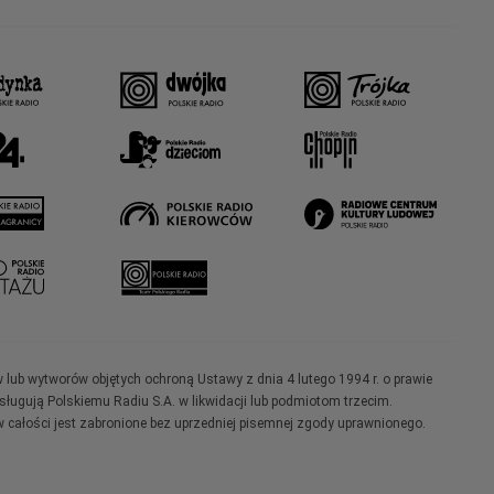
w lub wytworów objętych ochroną Ustawy z dnia 4 lutego 1994 r. o prawie
ugują Polskiemu Radiu S.A. w likwidacji lub podmiotom trzecim.
 całości jest zabronione bez uprzedniej pisemnej zgody uprawnionego.