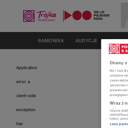
RAMÓWKA
AUDYCJE
ARTYK
Dbamy o
Application
My i nasi
5
p
unikalne i
zaakceptowa
error: a
sprzeciwu 
prywatnośc
przeglądan
client-side
Wraz z n
exception
Użycie dok
identyfikac
treści, pom
has
Lista par