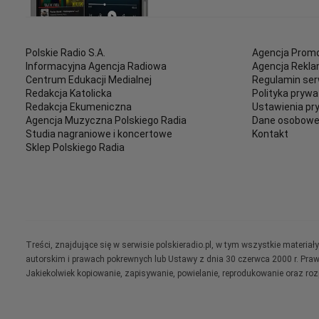
Polskie Radio S.A.
Agencja Promo
Informacyjna Agencja Radiowa
Agencja Rekl
Centrum Edukacji Medialnej
Regulamin ser
Redakcja Katolicka
Polityka prywa
Redakcja Ekumeniczna
Ustawienia pr
Agencja Muzyczna Polskiego Radia
Dane osobow
Studia nagraniowe i koncertowe
Kontakt
Sklep Polskiego Radia
Treści, znajdujące się w serwisie polskieradio.pl, w tym wszystkie materi
autorskim i prawach pokrewnych lub Ustawy z dnia 30 czerwca 2000 r. Pra
Jakiekolwiek kopiowanie, zapisywanie, powielanie, reprodukowanie oraz ro