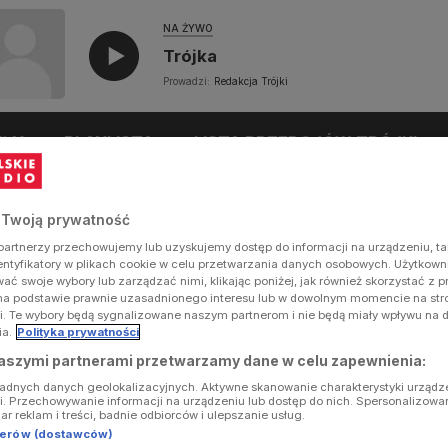
NA ŻYWO
Trójka
Prowadzi:
Redakcja Trójki
UŁY
PLAYLISTA
LISTA PRZEBOJÓW TRÓJKI
 Twoją prywatność
artnerzy przechowujemy lub uzyskujemy dostęp do informacji na urządzeniu, ta
dentyfikatory w plikach cookie w celu przetwarzania danych osobowych. Użytkow
ć swoje wybory lub zarządzać nimi, klikając poniżej, jak również skorzystać z 
na podstawie prawnie uzasadnionego interesu lub w dowolnym momencie na stron
i. Te wybory będą sygnalizowane naszym partnerom i nie będą miały wpływu na 
ia.
Polityka prywatności
aszymi partnerami przetwarzamy dane w celu zapewnienia:
ładnych danych geolokalizacyjnych. Aktywne skanowanie charakterystyki urządz
ji. Przechowywanie informacji na urządzeniu lub dostęp do nich. Spersonalizowa
iar reklam i treści, badnie odbiorców i ulepszanie usług.
tnerów (dostawców)