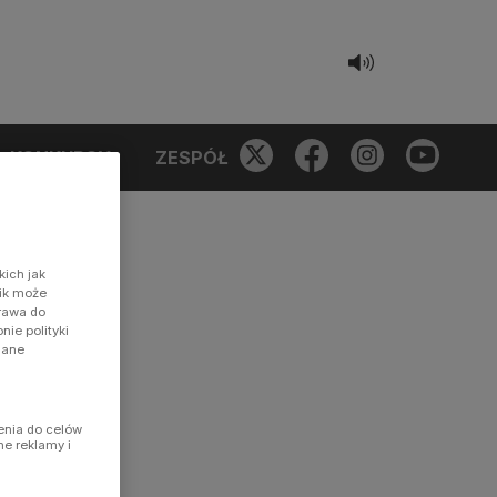
KONKURSY
ZESPÓŁ
kich jak
nik może
prawa do
ie polityki
dane
enia do celów
ne reklamy i