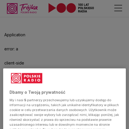
Application
error: a
client-side
exception
has
Dbamy o Twoją prywatność
My i nasi
5
partnerzy przechowujemy lub uzyskujemy dostęp do
occurred
informacji na urządzeniu, takich jak unikalne identyfikatory w plikach
cookie w celu przetwarzania danych osobowych. Użytkownik może
zaakceptować swoje wybory lub zarządzać nimi, klikając poniżej, jak
(see the
również skorzystać z prawa do sprzeciwu na podstawie prawnie
uzasadnionego interesu lub w dowolnym momencie na stronie