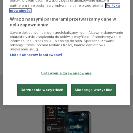
polityki prywatności. Te wybory będą sygnalizowane naszym
browser
partnerom i nie będą miały wpływu na dane przeglądania.
Polityka
prywatności
Wraz z naszymi partnerami przetwarzamy dane w
console for
celu zapewnienia:
Użycie dokładnych danych geolokalizacyjnych. Aktywne skanowanie
more
charakterystyki urządzenia do celów identyfikacji. Przechowywanie
informacji na urządzeniu lub dostęp do nich. Spersonalizowane
reklamy i treści, pomiar reklam i treści, badnie odbiorców i
information)
.
ulepszanie usług.
Lista partnerów (dostawców)
Ustawienia zaawansowane
Odrzucenie wszystkich
Akceptuję wszystkie