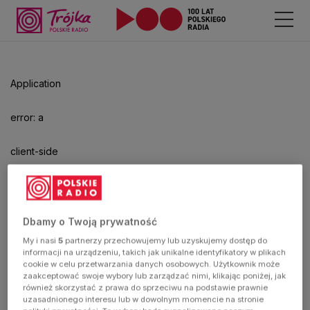
Odtwarzacz
jest
gotowy.
Kliknij
Application
aby
odtwarzać.
error: a
client-side
exception
has
Dbamy o Twoją prywatność
My i nasi
5
partnerzy przechowujemy lub uzyskujemy dostęp do
occurred
informacji na urządzeniu, takich jak unikalne identyfikatory w plikach
cookie w celu przetwarzania danych osobowych. Użytkownik może
zaakceptować swoje wybory lub zarządzać nimi, klikając poniżej, jak
(see the
również skorzystać z prawa do sprzeciwu na podstawie prawnie
uzasadnionego interesu lub w dowolnym momencie na stronie