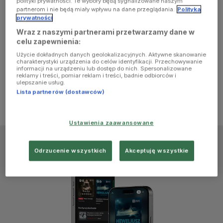
polityki prywatności. Te wybory będą sygnalizowane naszym
browser
partnerom i nie będą miały wpływu na dane przeglądania.
Polityka
prywatności
Wraz z naszymi partnerami przetwarzamy dane w
console for
celu zapewnienia:
Użycie dokładnych danych geolokalizacyjnych. Aktywne skanowanie
more
charakterystyki urządzenia do celów identyfikacji. Przechowywanie
informacji na urządzeniu lub dostęp do nich. Spersonalizowane
reklamy i treści, pomiar reklam i treści, badnie odbiorców i
information)
.
ulepszanie usług.
Lista partnerów (dostawców)
Ustawienia zaawansowane
Odrzucenie wszystkich
Akceptuję wszystkie