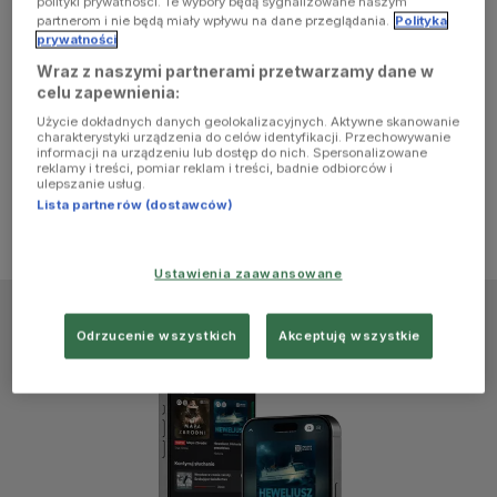
polityki prywatności. Te wybory będą sygnalizowane naszym
browser
partnerom i nie będą miały wpływu na dane przeglądania.
Polityka
prywatności
Wraz z naszymi partnerami przetwarzamy dane w
console for
celu zapewnienia:
Użycie dokładnych danych geolokalizacyjnych. Aktywne skanowanie
more
charakterystyki urządzenia do celów identyfikacji. Przechowywanie
informacji na urządzeniu lub dostęp do nich. Spersonalizowane
reklamy i treści, pomiar reklam i treści, badnie odbiorców i
information)
.
ulepszanie usług.
Lista partnerów (dostawców)
Ustawienia zaawansowane
Odrzucenie wszystkich
Akceptuję wszystkie