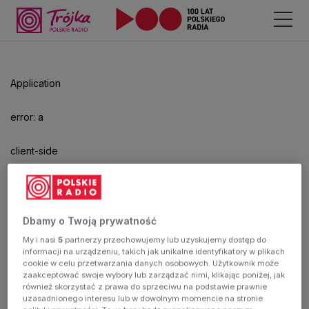
Application
error: a
client-side
exception
has
Dbamy o Twoją prywatność
My i nasi
5
partnerzy przechowujemy lub uzyskujemy dostęp do
occurred
informacji na urządzeniu, takich jak unikalne identyfikatory w plikach
cookie w celu przetwarzania danych osobowych. Użytkownik może
zaakceptować swoje wybory lub zarządzać nimi, klikając poniżej, jak
(see the
również skorzystać z prawa do sprzeciwu na podstawie prawnie
uzasadnionego interesu lub w dowolnym momencie na stronie