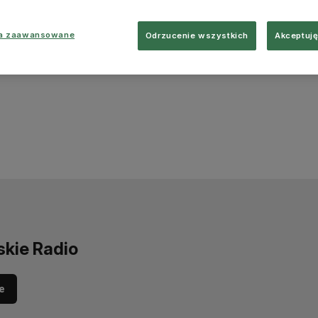
ia zaawansowane
Odrzucenie wszystkich
Akceptuję
skie Radio
e