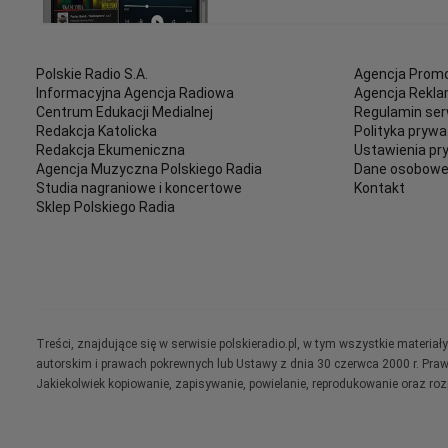
Polskie Radio S.A.
Agencja Promo
Informacyjna Agencja Radiowa
Agencja Rekl
Centrum Edukacji Medialnej
Regulamin ser
Redakcja Katolicka
Polityka prywa
Redakcja Ekumeniczna
Ustawienia pr
Agencja Muzyczna Polskiego Radia
Dane osobow
Studia nagraniowe i koncertowe
Kontakt
Sklep Polskiego Radia
Treści, znajdujące się w serwisie polskieradio.pl, w tym wszystkie materi
autorskim i prawach pokrewnych lub Ustawy z dnia 30 czerwca 2000 r. Pra
Jakiekolwiek kopiowanie, zapisywanie, powielanie, reprodukowanie oraz ro