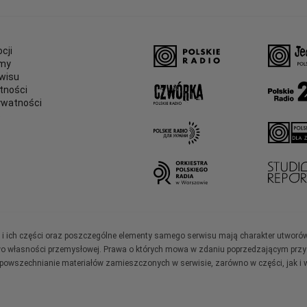
cji
amy
wisu
tności
ywatności
e
ały i ich części oraz poszczególne elementy samego serwisu mają charakter utworó
wo własności przemysłowej. Prawa o których mowa w zdaniu poprzedzającym przysł
zpowszechnianie materiałów zamieszczonych w serwisie, zarówno w części, jak i w