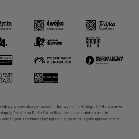
w lub wytworów objętych ochroną Ustawy z dnia 4 lutego 1994 r. o prawie
ugują Polskiemu Radiu S.A. w likwidacji lub podmiotom trzecim.
 całości jest zabronione bez uprzedniej pisemnej zgody uprawnionego.