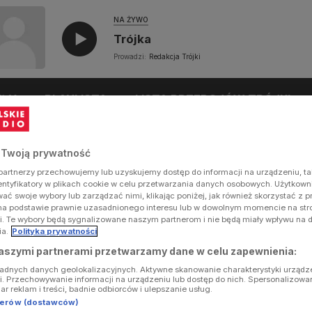
NA ŻYWO
Trójka
Prowadzi:
Redakcja Trójki
UŁY
PLAYLISTA
LISTA PRZEBOJÓW TRÓJKI
 Twoją prywatność
artnerzy przechowujemy lub uzyskujemy dostęp do informacji na urządzeniu, ta
dentyfikatory w plikach cookie w celu przetwarzania danych osobowych. Użytkow
ć swoje wybory lub zarządzać nimi, klikając poniżej, jak również skorzystać z 
na podstawie prawnie uzasadnionego interesu lub w dowolnym momencie na stron
i. Te wybory będą sygnalizowane naszym partnerom i nie będą miały wpływu na 
ia.
Polityka prywatności
aszymi partnerami przetwarzamy dane w celu zapewnienia:
ładnych danych geolokalizacyjnych. Aktywne skanowanie charakterystyki urządz
ji. Przechowywanie informacji na urządzeniu lub dostęp do nich. Spersonalizowa
iar reklam i treści, badnie odbiorców i ulepszanie usług.
tnerów (dostawców)