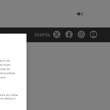
KONKURSY
ZESPÓŁ
kich jak
nik może
prawa do
ie polityki
dane
enia do celów
ne reklamy i