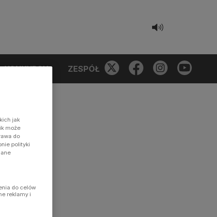
KONKURSY
ZESPÓŁ
kich jak
nik może
prawa do
ie polityki
dane
enia do celów
ne reklamy i