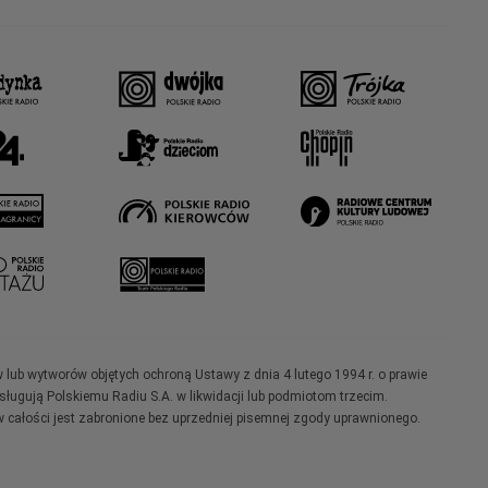
w lub wytworów objętych ochroną Ustawy z dnia 4 lutego 1994 r. o prawie
ugują Polskiemu Radiu S.A. w likwidacji lub podmiotom trzecim.
 całości jest zabronione bez uprzedniej pisemnej zgody uprawnionego.