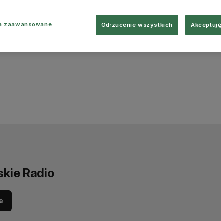
ia zaawansowane
Odrzucenie wszystkich
Akceptuję
skie Radio
e