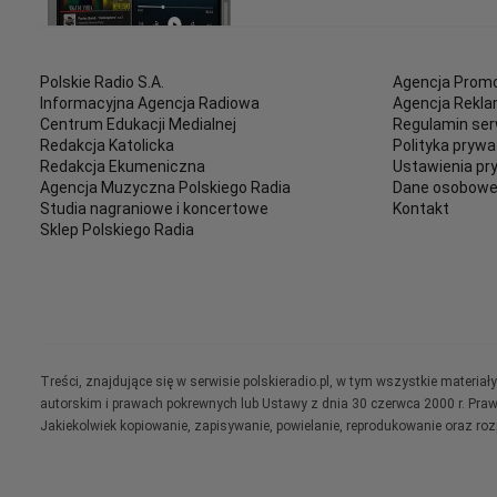
Polskie Radio S.A.
Agencja Promo
Informacyjna Agencja Radiowa
Agencja Rekl
Centrum Edukacji Medialnej
Regulamin ser
Redakcja Katolicka
Polityka prywa
Redakcja Ekumeniczna
Ustawienia pr
Agencja Muzyczna Polskiego Radia
Dane osobow
Studia nagraniowe i koncertowe
Kontakt
Sklep Polskiego Radia
Treści, znajdujące się w serwisie polskieradio.pl, w tym wszystkie materi
autorskim i prawach pokrewnych lub Ustawy z dnia 30 czerwca 2000 r. Pra
Jakiekolwiek kopiowanie, zapisywanie, powielanie, reprodukowanie oraz ro