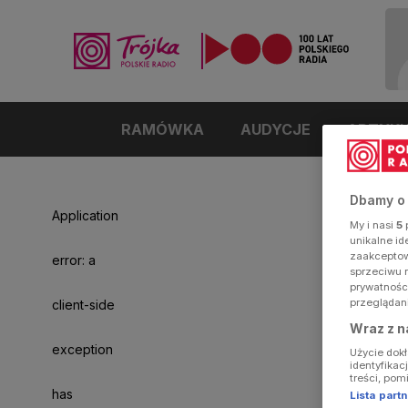
RAMÓWKA
AUDYCJE
ARTYK
Dbamy o
Application
My i nasi
5
p
unikalne i
zaakceptowa
error: a
sprzeciwu 
prywatnośc
przeglądan
client-side
Wraz z n
exception
Użycie dok
identyfikac
treści, pom
has
Lista par