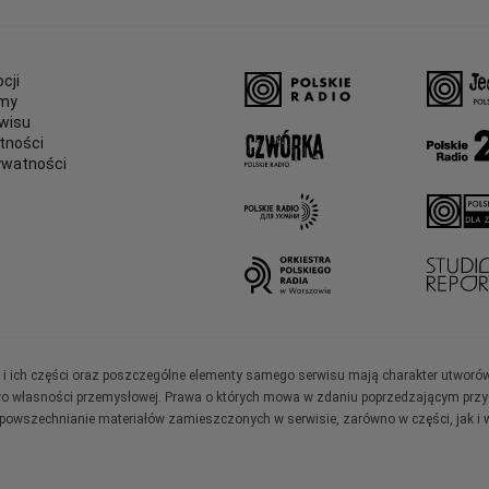
cji
amy
wisu
tności
ywatności
e
ały i ich części oraz poszczególne elementy samego serwisu mają charakter utworó
wo własności przemysłowej. Prawa o których mowa w zdaniu poprzedzającym przysł
zpowszechnianie materiałów zamieszczonych w serwisie, zarówno w części, jak i w