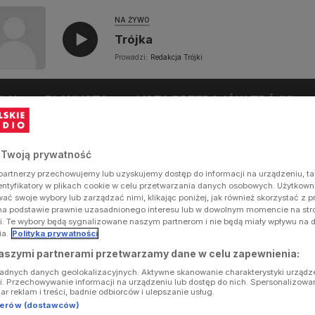
NA ŻYWO
Trójka
Prowadzi:
Redakcja Trójki
UŁY
PLAYLISTA
LISTA PRZEBOJÓW TRÓJKI
 Twoją prywatność
artnerzy przechowujemy lub uzyskujemy dostęp do informacji na urządzeniu, ta
dentyfikatory w plikach cookie w celu przetwarzania danych osobowych. Użytkow
ć swoje wybory lub zarządzać nimi, klikając poniżej, jak również skorzystać z 
na podstawie prawnie uzasadnionego interesu lub w dowolnym momencie na stron
i. Te wybory będą sygnalizowane naszym partnerom i nie będą miały wpływu na 
ia.
Polityka prywatności
aszymi partnerami przetwarzamy dane w celu zapewnienia:
ładnych danych geolokalizacyjnych. Aktywne skanowanie charakterystyki urządz
ji. Przechowywanie informacji na urządzeniu lub dostęp do nich. Spersonalizowa
iar reklam i treści, badnie odbiorców i ulepszanie usług.
tnerów (dostawców)