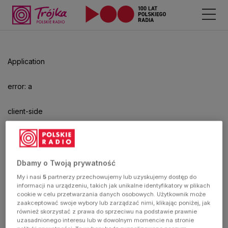
Odtwarzacz
jest
gotowy.
Kliknij
Application
aby
odtwarzać.
error: a
client-side
exception
has
Dbamy o Twoją prywatność
My i nasi
5
partnerzy przechowujemy lub uzyskujemy dostęp do
occurred
informacji na urządzeniu, takich jak unikalne identyfikatory w plikach
cookie w celu przetwarzania danych osobowych. Użytkownik może
zaakceptować swoje wybory lub zarządzać nimi, klikając poniżej, jak
(see the
również skorzystać z prawa do sprzeciwu na podstawie prawnie
uzasadnionego interesu lub w dowolnym momencie na stronie