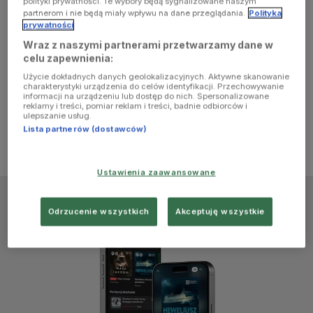
polityki prywatności. Te wybory będą sygnalizowane naszym
browser
partnerom i nie będą miały wpływu na dane przeglądania.
Polityka
prywatności
Wraz z naszymi partnerami przetwarzamy dane w
console for
celu zapewnienia:
Użycie dokładnych danych geolokalizacyjnych. Aktywne skanowanie
more
charakterystyki urządzenia do celów identyfikacji. Przechowywanie
informacji na urządzeniu lub dostęp do nich. Spersonalizowane
reklamy i treści, pomiar reklam i treści, badnie odbiorców i
information)
.
ulepszanie usług.
Lista partnerów (dostawców)
Ustawienia zaawansowane
Odrzucenie wszystkich
Akceptuję wszystkie