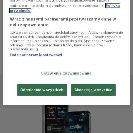
polityki prywatności. Te wybory będą sygnalizowane naszym
browser
partnerom i nie będą miały wpływu na dane przeglądania.
Polityka
prywatności
Wraz z naszymi partnerami przetwarzamy dane w
console for
celu zapewnienia:
Użycie dokładnych danych geolokalizacyjnych. Aktywne skanowanie
more
charakterystyki urządzenia do celów identyfikacji. Przechowywanie
informacji na urządzeniu lub dostęp do nich. Spersonalizowane
reklamy i treści, pomiar reklam i treści, badnie odbiorców i
information)
.
ulepszanie usług.
Lista partnerów (dostawców)
Ustawienia zaawansowane
Odrzucenie wszystkich
Akceptuję wszystkie