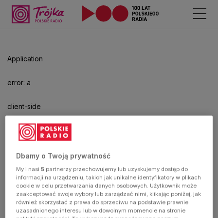
Application
error: a
client-side
exception
has
Dbamy o Twoją prywatność
My i nasi
5
partnerzy przechowujemy lub uzyskujemy dostęp do
occurred
informacji na urządzeniu, takich jak unikalne identyfikatory w plikach
cookie w celu przetwarzania danych osobowych. Użytkownik może
zaakceptować swoje wybory lub zarządzać nimi, klikając poniżej, jak
(see the
również skorzystać z prawa do sprzeciwu na podstawie prawnie
uzasadnionego interesu lub w dowolnym momencie na stronie