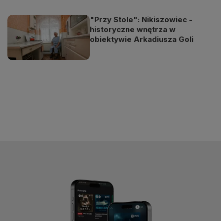
"Przy Stole": Nikiszowiec -
historyczne wnętrza w
obiektywie Arkadiusza Goli
Odtwarzacz
jest
gotowy.
Kliknij
aby
odtwarzać.