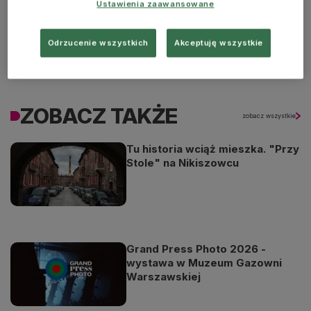
Ustawienia zaawansowane
Odrzucenie wszystkich
Akceptuję wszystkie
ZOBACZ TAKŻE
zobacz wszystkie
Tu historia wciąż mieszka. "Przy
Stole" na Nikiszowcu
Grand Press Photo 2026 -
wystawa w Muzeum Gazowni
Warszawskiej