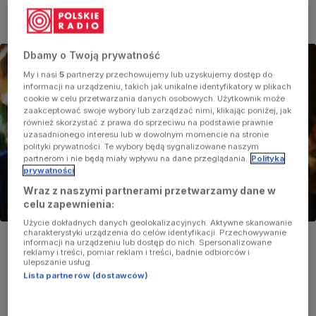
Dbamy o Twoją prywatność
My i nasi
5
partnerzy przechowujemy lub uzyskujemy dostęp do
informacji na urządzeniu, takich jak unikalne identyfikatory w plikach
cookie w celu przetwarzania danych osobowych. Użytkownik może
zaakceptować swoje wybory lub zarządzać nimi, klikając poniżej, jak
również skorzystać z prawa do sprzeciwu na podstawie prawnie
uzasadnionego interesu lub w dowolnym momencie na stronie
polityki prywatności. Te wybory będą sygnalizowane naszym
partnerom i nie będą miały wpływu na dane przeglądania.
Polityka
prywatności
Wraz z naszymi partnerami przetwarzamy dane w
celu zapewnienia:
Użycie dokładnych danych geolokalizacyjnych. Aktywne skanowanie
Foto:
Glow Images/East News
charakterystyki urządzenia do celów identyfikacji. Przechowywanie
informacji na urządzeniu lub dostęp do nich. Spersonalizowane
reklamy i treści, pomiar reklam i treści, badnie odbiorców i
ulepszanie usług.
Na "
Program alternatywny
" w czwartek, 13 lutego, od
Lista partnerów (dostawców)
godz. 19.05 zaprasza Agnieszka Szydłowska.